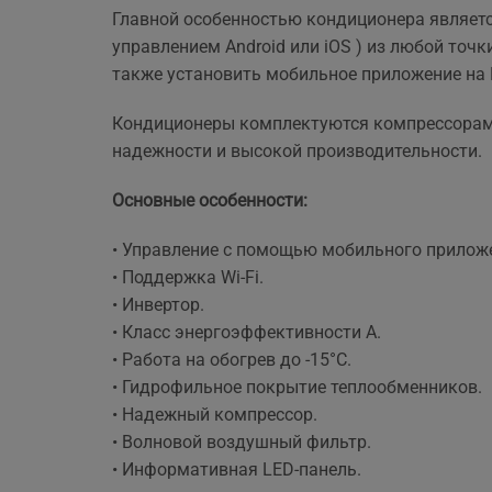
ще 
Главной особенностью кондиционера являет
управлением Android или iOS ) из любой точ
также установить мобильное приложение на 
Кондиционеры комплектуются компрессорами 
надежности и высокой производительности.
Основные особенности:
• Управление с помощью мобильного прилож
• Поддержка Wi-Fi.
• Инвертор.
• Класс энергоэффективности А.
• Работа на обогрев до -15°С.
• Гидрофильное покрытие теплообменников.
• Надежный компрессор.
• Волновой воздушный фильтр.
• Информативная LED-панель.