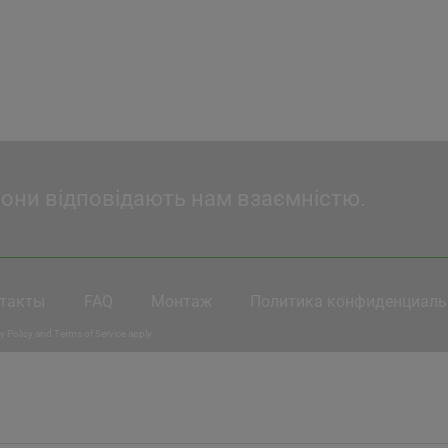
17'560 грн.
16'770 грн.
21'990 грн
вони відповідають нам взаємністю.
такты
FAQ
Монтаж
Политика конфиденциаль
y Policy
and
Terms of Service
apply.