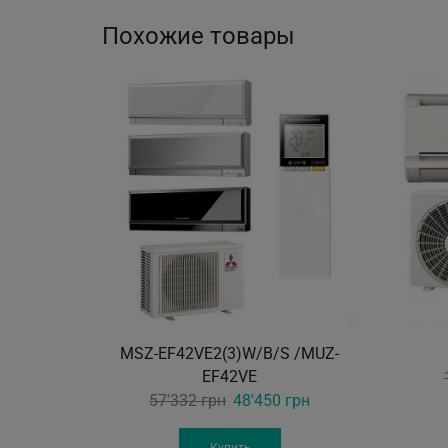
Похожие товары
MSZ-EF42VE2(3)W/B/S /MUZ-
EF42VE
Original
Current
57'332
грн
48'450
грн
price
price
was:
is:
Купить