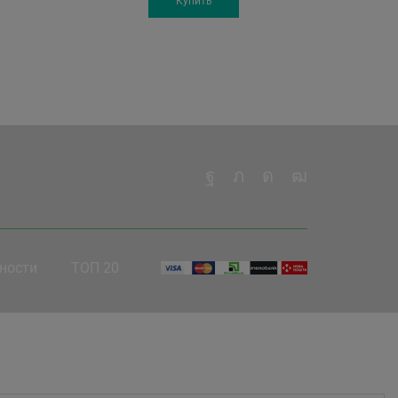
.
20'700 грн.
was:
is:
Купить
63'599 грн.
61'499 грн.
ности
ТОП 20