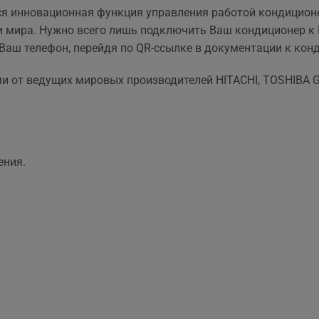
та рекомендувати!
вийшла знову ж така сама
ся инновационная функция управления работой кондицион
що і пропонують в інших
ки мира. Нужно всего лишь подключить Ваш кондиционер к 
магазинах. Тому перевага
Ваш телефон, перейдя по QR-ссылке в документации к кон
тільки оперативність, і
можливість розрахунку на
от ведущих мировых производителей HITACHI, TOSHIBA GM
місті за фактично товар і
встановлення.
ения.