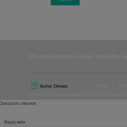
57'332 грн.
48'450 грн.
Ми поважаємо наших клієнтів і 
О нас
Кон
Active Climate 2026 This site is protected by reCAPTCHA and the Google
Privac
Заказать звонок
Ваше имя