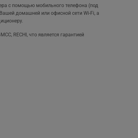
,
ера с помощью мобильного телефона (под
Вашей домашней или офисной сети Wi-Fi, а
диционеру.
CC, RECHI, что является гарантией