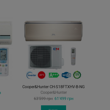
Cooper&Hunter CH-S18FTXHV-B-NG
Cooper&
Current
Cooper&Hunter
н
price
Original
Current
63'599
грн
61'499
грн
5
is:
price
price