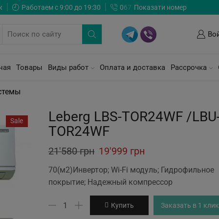
ж
Работаем с 9:00 до 19:30
0
6
7
Показати номер
Во
ная
Товары
Виды работ
Оплата и доставка
Рассрочка
стемы
Leberg LBS-TOR24WF /LBU
Sale
TOR24WF
Original
Current
21'580
грн
19'999
грн
price
price
70(м2)Инвертор; Wi-Fi модуль; Гидрофильное
was:
is:
покрытие; Надежный компрессор
21'580 грн.
19'999 грн.
Количество
Купить
Заказать в 1 клик
товара