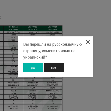
F
:
×
Вы перешли на русскоязычную
страницу, изменить язык на
украинский?
Да
Нет