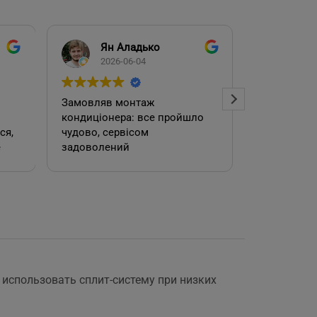
Ян Аладько
Над
2026-06-04
2026
Замовляв монтаж
Добрий ден
кондиціонера: все пройшло
адміністра
чудово, сервісом
допомогла
е
задоволений
кондиціоне
.
швидко та
встановил
роботою. 
е
спользовать сплит-систему при низких