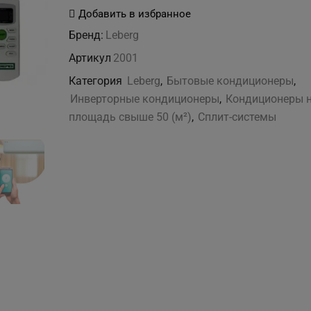
Leberg
Добавить в избранное
LBS-
Бренд:
Leberg
TOR24WF
Артикул
2001
/LBU-
Категория
Leberg
,
Бытовые кондиционеры
,
TOR24WF
Инверторные кондиционеры
,
Кондиционеры 
площадь свыше 50 (м²)
,
Сплит-системы