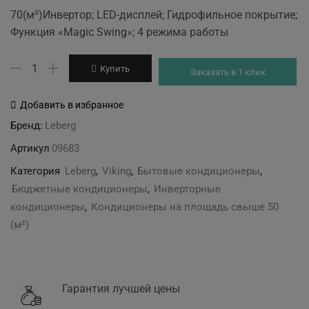
price
price
70(м²)Инвертор; LED-дисплей; Гидрофильное покрытие;
was:
is:
Функция «Magic Swing»; 4 режима работы
42'499 грн.
39'999 грн.
Количество
Купить
Заказать в 1 клик
товара
LBS-
Добавить в избранное
VKG24UA/LBU-
Бренд:
Leberg
VKG24UA
Артикул
09683
Категория
Leberg
,
Viking
,
Бытовые кондиционеры
,
Бюджетные кондиционеры
,
Инверторные
кондиционеры
,
Кондиционеры на площадь свыше 50
(м²)
Гарантия лучшей цены