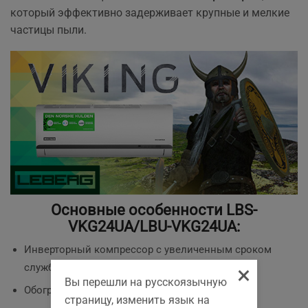
который эффективно задерживает крупные и мелкие
частицы пыли.
Основные особенности LBS-
VKG24UA/LBU-VKG24UA:
Инверторный компрессор с увеличенным сроком
службы;
×
Вы перешли на русскоязычную
Обогрев до -15 °С наружной температуры;
страницу, изменить язык на