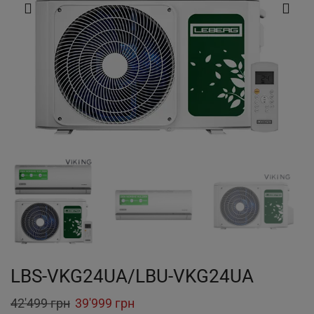
LBS-VKG24UA/LBU-VKG24UA
Original
Current
42'499
грн
39'999
грн