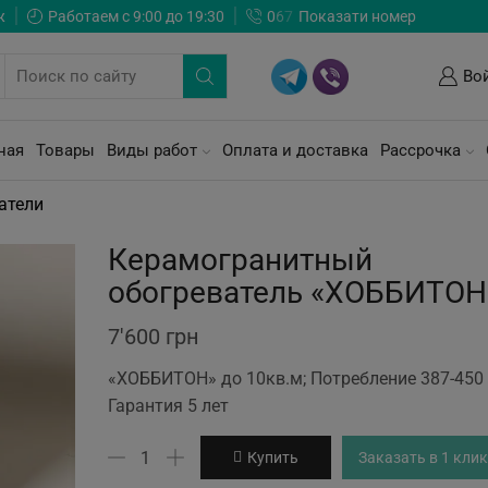
ж
Работаем с 9:00 до 19:30
0
6
7
Показати номер
Во
ная
Товары
Виды работ
Оплата и доставка
Рассрочка
атели
Керамогранитный
обогреватель «ХОББИТОН
7'600
грн
«ХОББИТОН» до 10кв.м; Потребление 387-450 
Гарантия 5 лет
Количество
Купить
Заказать в 1 клик
товара