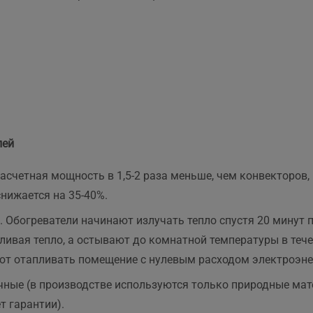
та рекомендувати!
вийшла знову ж така сама
що і пропонують в інших
магазинах. Тому перевага
тільки оперативність, і
можливість розрахунку на
місті за фактично товар і
встановлення.
лей
асчетная мощность в 1,5-2 раза меньше, чем конвекторов,
снижается на 35-40%.
Обогреватели начинают излучать тепло спустя 20 минут п
ливая тепло, а остывают до комнатной температуры в тече
т отапливать помещение с нулевым расходом электроэне
чные (в производстве используются только природные мат
т гарантии).