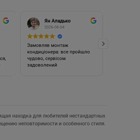
Ян Аладько
Над
2026-06-04
2026
Замовляв монтаж
Добрий ден
кондиціонера: все пройшло
адміністра
чудово, сервісом
допомогла
е
задоволений
кондиціоне
.
швидко та
встановил
роботою. 
ящая находка для любителей нестандартных
е
щению неповторимости и особенного стиля.