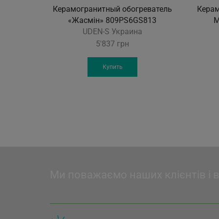
Керамогранитный обогреватель
Керам
«Жасмін» 809PS6GS813
М
UDEN-S Украина
5'837
грн
Купить
Ми поважаємо наших клієнтів і 