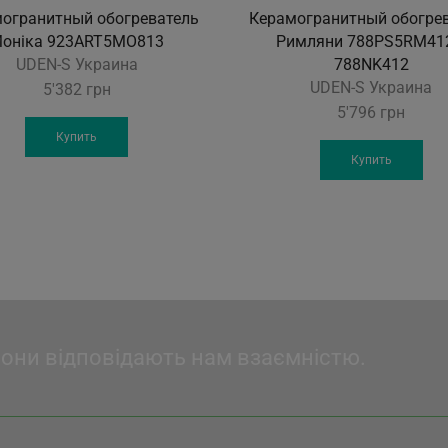
огранитный обогреватель
Керамогранитный обогре
оніка 923ART5МО813
Римляни 788PS5RM41
UDEN-S Украина
788NK412
UDEN-S Украина
5'382
грн
5'796
грн
Купить
Купить
вони відповідають нам взаємністю.