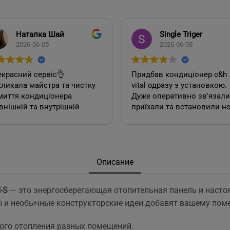
Наталка Шай
Single Triger
2026-06-05
2026-06-05
красний сервіс👌
Придбав кондиціонер c&h
ликала майстра та чистку
vital одразу з установкою.
миття кондиціонера
Дуже оперативно зв'язалися,
внішній та внутрішній
приїхали та встановили н
к). Все чудово, а головне
дивлячись на літній сезон
сно.
По товару нарікань немає.
Ціна така ж як і в інших
акож декілька років тому
магазинах. Сподобалась
овляла у цієї фірми 2
пропозиція, акційної
Описание
диціонера. Задоволена,
установки за умови
сервісом у допомозі із
придбання кондиціонеру
-S
— это энергосберегающая отопительная панель и насто
ором їх, так і
саме в цьому магазині. Ал
 и необычные конструкторские идеи добавят вашему поме
посереднім їх
ж по факту стандартна
нтуванням.
установка в стандартній
у неодмінно звертатись
панельній 12 поверхів ці
ого отопления разных помещений.