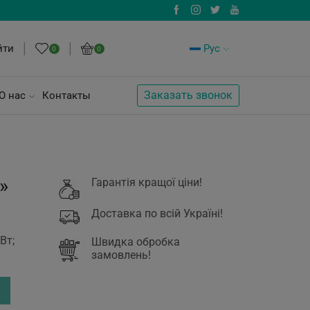
йти
Рус
0
0
Заказать звонок
О нас
Контакты
»
Гарантія кращої ціни!
Доставка по всій Україні!
Вт;
Швидка обробка
замовлень!