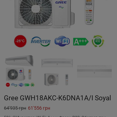
Gree GWH18AKC-K6DNA1A/I Soyal
Original
Current
64'935
грн
61'556
грн
price
price