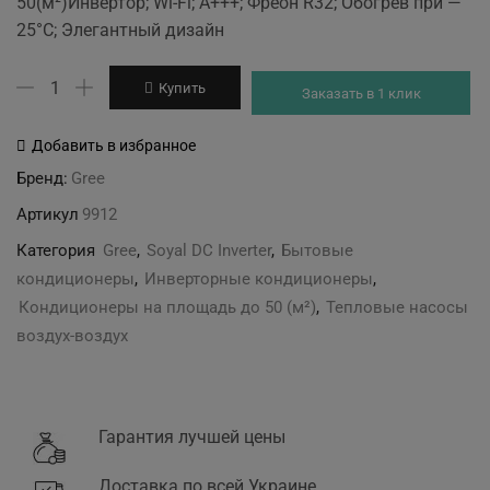
50(м²)Инвертор; Wi-Fi; А+++; Фреон R32; Обогрев при —
was:
is:
25°С; Элегантный дизайн
64'935 грн.
61'556 грн.
Количество
Купить
Заказать в 1 клик
товара
Gree
Добавить в избранное
GWH18AKC-
Бренд:
Gree
K6DNA1A/I
Артикул
9912
Soyal
Категория
Gree
,
Soyal DC Inverter
,
Бытовые
кондиционеры
,
Инверторные кондиционеры
,
Кондиционеры на площадь до 50 (м²)
,
Тепловые насосы
воздух-воздух
Гарантия лучшей цены
Доставка по всей Украине