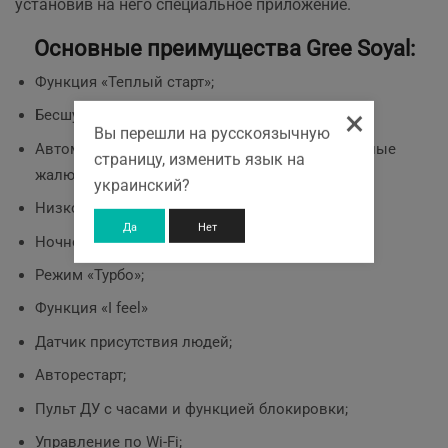
установив на него специальное приложение.
Основные преимущества Gree Soyal:
Функция «Теплый старт»;
×
Бесшумный режим;
Вы перешли на русскоязычную
Автоматические горизонтальные и вертикальные
страницу, изменить язык на
жалюзи;
украинский?
Низкотемпературный обогрев и охлаждение;
Да
Нет
Ночной режим;
Режим «Турбо»;
Функция «I feel»
Датчик присутствия людей;
Авторестарт;
Пульт ДУ с часами и функцией блокировки;
Управление по Wi-Fi;