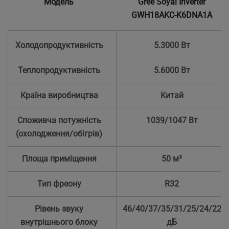
Модель
Gree Soyal Inverter
GWH18AKC-K6DNA1A
Холодопродуктивність
5.3000 Вт
Теплопродуктивність
5.6000 Вт
Країна виробництва
Китай
Споживча потужність
1039/1047 Вт
(охолодження/обігрів)
Площа приміщення
50 м²
Тип фреону
R32
Рівень звуку
46/40/37/35/31/25/24/22
внутрішнього блоку
дБ