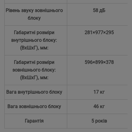
Рівень звуку зовнішнього
58 дБ
блоку
Габаритні розміри
281×977×295
внутрішнього блоку:
(ВхШхГ), мм:
Габаритні розміри
596×899×378
зовнішнього блоку:
(ВхШхГ), мм:
Вага внутрішнього блоку
17 кг
Вага зовнішнього блоку
46 кг
Гарантія
5 років