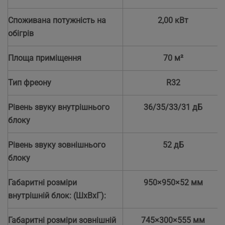
Споживана потужність на
2,00 кВт
обігрів
Площа приміщення
70 м²
Тип фреону
R32
Рівень звуку внутрішнього
36/35/33/31 дБ
блоку
Рівень звуку зовнішнього
52 дБ
блоку
Габаритні розміри
950×950×52 мм
внутрішній блок: (ШхВхГ):
Габаритні розміри зовнішній
745×300×555 мм