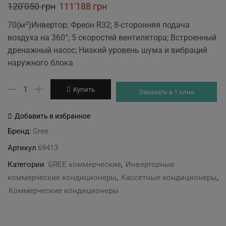
Original
Current
120'050
грн
111'188
грн
price
price
70(м²)Инвертор; Фреон R32; 8-сторонняя подача
was:
is:
воздуха на 360°; 5 скоростей вентилятора; Встроенный
120'050 грн.
111'188 грн.
дренажный насос; Низкий уровень шума и вибраций
наружного блока
Количество
Купить
Заказать в 1 клик
товара
GREE
Добавить в избранное
GUD71T1/A-
Бренд:
Gree
S/GUD71W1/NhA-
Артикул
69413
S
Категории
GREE коммерческие
,
Инверторные
коммерческие кондиционеры
,
Кассетные кондиционеры
,
Коммерческие кондиционеры