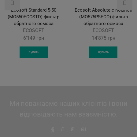
Ecosoft Standard 5-50
Ecosoft Absolute с помпой
(MO550ECOSTD) фильтр
(MO575PSECO) фильтр
обратного осмоса
обратного осмоса
ECOSOFT
ECOSOFT
6'149
грн
14'875
грн
Купить
Купить
Ми поважаємо наших клієнтів і вони
відповідають нам взаємністю.