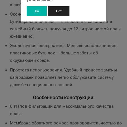
к любой кухне.
Да
Нет
Экономия средств. Забудьте о покупке
бутилированной воды — с Ecosoft вы сэкономите
семейный бюджет, получая до 12 литров чистой воды
ежедневно;
Экологичная альтернатива. Меньше использования
пластиковых бутылок — больше заботы об
окружающей среде;
Простота использования. Удобный процесс замены
картриджей позволяет легко обслуживать систему
даже без специальных знаний.
Особенности конструкции:
6 этапов фильтрации для максимального качества
воды;
Мембрана обратного осмоса производительностью до