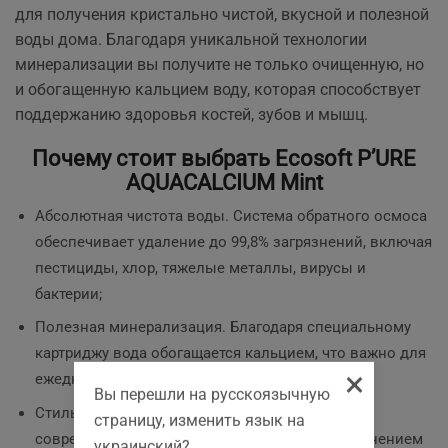
для получения кристально чистой, вкусной и полезной
воды дома. Благодаря уникальной технологии
минерализации вы получите не только очищенную, но
и обогащенную кальцием воду, которая способствует
поддержанию здоровья костей, зубов и мышц.
Почему стоит выбрать Ecosoft P’URE
AQUACALCIUM Mint
Абсолютная чистота воды. Система обратного осмоса
обеспечивает удаление до 99,8% загрязнений, включая
пестициды, хлор, тяжелые металлы, вирусы и
бактерии;
Полезная минерализация. Благодаря специальному
картриджу вода обогащается кальцием, что важно для
×
ежедневного рациона всей семьи;
Вы перешли на русскоязычную
Стильный дизайн. Нежный оттенок Mint и
страницу, изменить язык на
современный вид станут гармоничным дополнением
украинский?