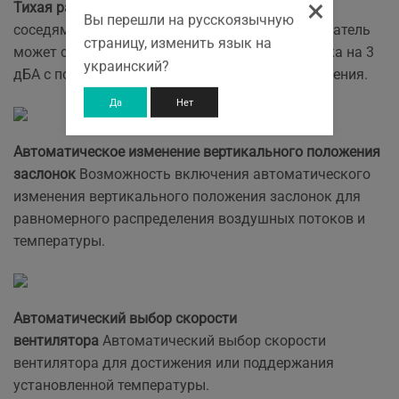
×
Тихая работа внутреннего блока
Чтобы Вашим
Вы перешли на русскоязычную
соседям не мешать учиться или спать, пользователь
страницу, изменить язык на
может снизить уровень шума внутреннего блока на 3
украинский?
дБA с помощью пульта дистанционного управления.
Да
Нет
Автоматическое изменение вертикального положения
заслонок
Возможность включения автоматического
изменения вертикального положения заслонок для
равномерного распределения воздушных потоков и
температуры.
Автоматический выбор скорости
вентилятора
Автоматический выбор скорости
вентилятора для достижения или поддержания
установленной температуры.