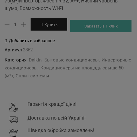
70(м²)Инвертор; Фреон R-32; А++; Низкий уровень
was:
is:
шума; Возможность WI-FI
89'330 грн.
84'597 грн.
Количество
Купить
Заказать в 1 клик
товара
DAIKIN
Добавить в избранное
FTXP71K3/RXP71K3
Артикул
2362
Категория
Daikin
,
Бытовые кондиционеры
,
Инверторные
кондиционеры
,
Кондиционеры на площадь свыше 50
(м²)
,
Сплит-системы
Гарантія кращої ціни!
Доставка по всій Україні!
Швидка обробка замовлень!