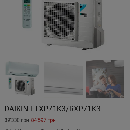
DAIKIN FTXP71K3/RXP71K3
Original
Current
89'330
грн
84'597
грн
price
price