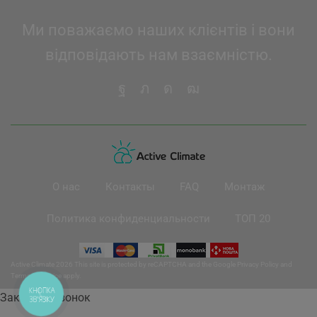
Ми поважаємо наших клієнтів і вони
відповідають нам взаємністю.
О нас
Контакты
FAQ
Монтаж
Политика конфиденциальности
ТОП 20
Active Climate 2026 This site is protected by reCAPTCHA and the Google
Privacy Policy
and
Terms of Service
apply.
КНОПКА
Заказать звонок
ЗВ'ЯЗКУ