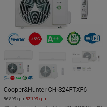
Cooper&Hunter CH-S24FTXF6
Original
Current
56'899
грн
53'199
грн
price
price