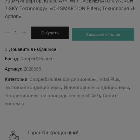
70(м²)Инвертор; Класс А++; Wi-Fi; «GENERATON VІ»; «CH
was:
is:
7-SKY Technology»; «CH SMART-ION Filter»; Технология «I-
56'899 грн.
53'199 грн.
Action»
Количество
Купить
Заказать в 1 клик
товара
Cooper&Hunter
Добавить в избранное
CH-
Бренд:
Cooper&Hunter
S24FTXF6
Артикул
2026655
Категория
Cooper&Hunter кондиционеры
,
Vital Plus
,
Бытовые кондиционеры
,
Инверторные кондиционеры
,
Кондиционеры на площадь свыше 50 (м²)
,
Сплит-
системы
Гарантія кращої ціни!