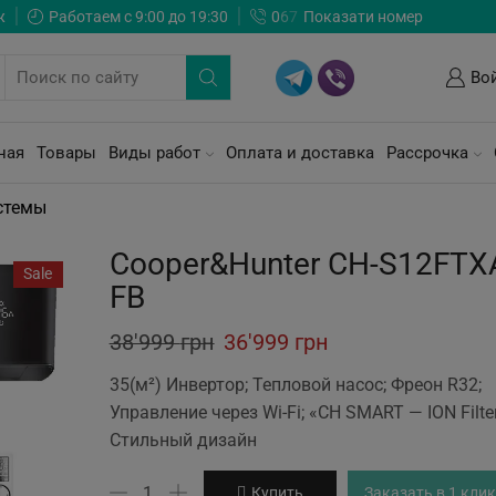
ж
Работаем с 9:00 до 19:30
0
6
7
Показати номер
Во
ная
Товары
Виды работ
Оплата и доставка
Рассрочка
стемы
Cooper&Hunter CH-S12FTX
Sale
FB
Original
Current
38'999
грн
36'999
грн
price
price
35(м²) Инвертор; Тепловой насос; Фреон R32;
was:
is:
Управление через Wi-Fi; «CH SMART — ION Filter
Стильный дизайн
38'999 грн.
36'999 грн.
Количество
Купить
Заказать в 1 клик