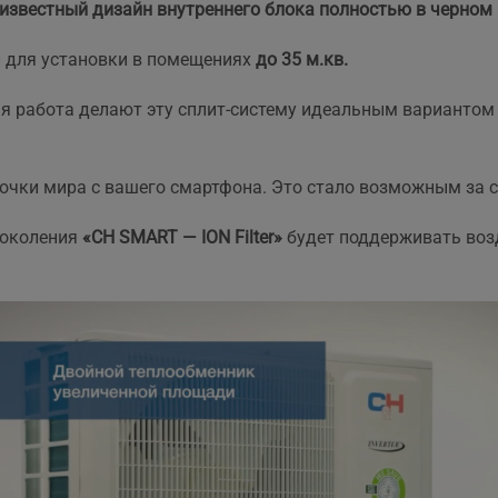
известный дизайн внутреннего блока полностью в черном цв
та рекомендувати!
вийшла знову ж така сама
що і пропонують в інших
 для установки в помещениях
до 35 м.кв.
магазинах. Тому перевага
тільки оперативність, і
можливість розрахунку на
я работа делают эту сплит-систему идеальным вариантом
місті за фактично товар і
встановлення.
очки мира с вашего смартфона. Это стало возможным за 
поколения
«CH SMART — ION Filter»
будет поддерживать воз