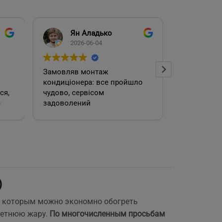
Ян Аладько
Над
2026-06-04
2026
Замовляв монтаж
Добрий ден
кондиціонера: все пройшло
адміністра
чудово, сервісом
допомогла
е
задоволений
кондиціоне
.
швидко та
встановил
роботою. 
)
е
с, которым можно экономно обогреть
летнюю жару.
По многочисленным просьбам