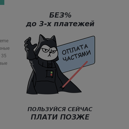
reme
рные
 35
вые