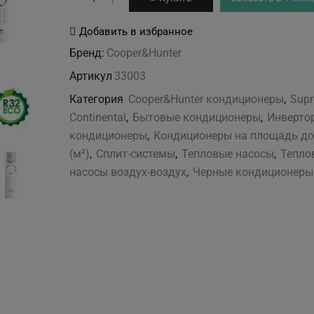
товара
Cooper&Hunter
Добавить в избранное
CH-
Бренд:
Cooper&Hunter
S12FTXAL2-
Артикул
33003
FB
Категория
Cooper&Hunter кондиционеры
,
Sup
Continental
,
Бытовые кондиционеры
,
Инверто
кондиционеры
,
Кондиционеры на площадь до
(м²)
,
Сплит-системы
,
Тепловые насосы
,
Тепло
насосы воздух-воздух
,
Черные кондиционеры