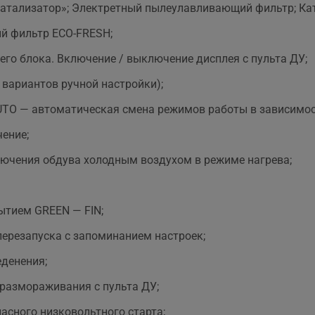
атализатор»; Электретный пылеулавливающий фильтр; Ка
й фильтр ЕСО-FRESH;
его блока. Включение / выключение дисплея с пульта ДУ;
вариантов ручной настройки);
UTO — автоматическая смена режимов работы в зависимос
ение;
лючения обдува холодным воздухом в режиме нагрева;
ытием GREEN — FIN;
ерезапуска с запоминанием настроек;
еденения;
размораживания с пульта ДУ;
асного низковольтного старта;