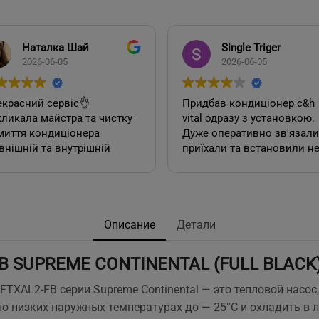
Наталка Шай
Single Triger
2026-06-05
2026-06-05
красний сервіс👌
Придбав кондиціонер c&h
ликала майстра та чистку
vital одразу з установкою.
миття кондиціонера
Дуже оперативно зв'язалися,
внішній та внутрішній
приїхали та встановили н
к). Все чудово, а головне
дивлячись на літній сезон
сно.
По товару нарікань немає.
Ціна така ж як і в інших
акож декілька років тому
магазинах. Сподобалась
овляла у цієї фірми 2
пропозиція, акційної
Описание
Детали
диціонера. Задоволена,
установки за умови
сервісом у допомозі із
придбання кондиціонеру
B SUPREME CONTINENTAL (FULL BLACK
ором їх, так і
саме в цьому магазині. Ал
посереднім їх
ж по факту стандартна
FTXAL2-FB серии Supreme Continental — это тепловой насо
нтуванням.
установка в стандартній
о низких наружных температурах до — 25°С и охладить в 
у неодмінно звертатись
панельній 12 поверхів ці