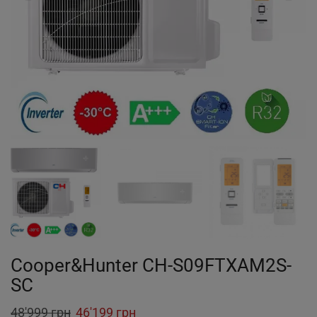
Cooper&Hunter CH-S09FTXAM2S-
SC
Original
Current
48'999
грн
46'199
грн