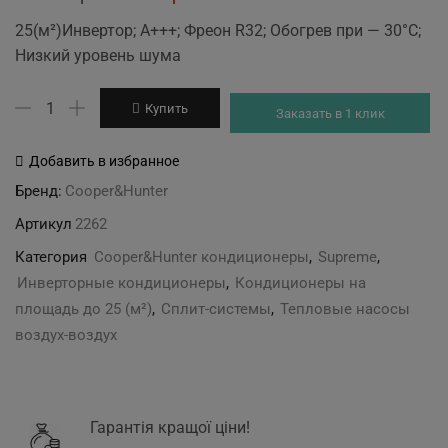
price
price
25(м²)Инвертор; A+++; Фреон R32; Обогрев при — 30°С;
was:
is:
Низкий уровень шума
48'999 грн.
46'199 грн.
Количество
Купить
Заказать в 1 клик
товара
Cooper&Hunter
Добавить в избранное
CH-
Бренд:
Cooper&Hunter
S09FTXAM2S-
Артикул
2262
SC
Категория
Cooper&Hunter кондиционеры
,
Supreme
,
Инверторные кондиционеры
,
Кондиционеры на
площадь до 25 (м²)
,
Сплит-системы
,
Тепловые насосы
воздух-воздух
Гарантія кращої ціни!