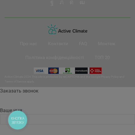
Про нас
Контакти
FAQ
Монтаж
Політика конфіденційності
ТОП 20
Active Climate 2026 This site is protected by reCAPTCHA and the Google
Privacy Policy
and
Terms of Service
apply.
Заказать звонок
Ваше имя
КНОПКА
ЗВ'ЯЗКУ