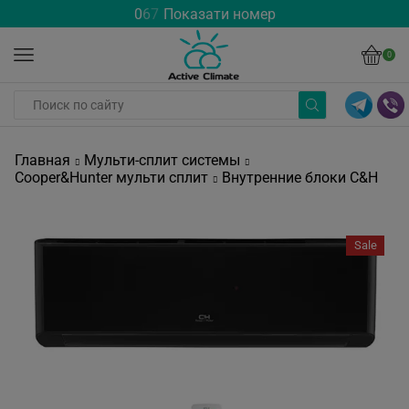
0
6
7
Показати номер
0
Главная
Мульти-сплит системы
Cooper&Hunter мульти сплит
Внутренние блоки C&H
Sale