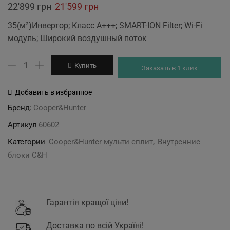
Original
Current
22'899
грн
21'599
грн
price
price
35(м²)Инвертор; Класс А+++; SMART-ION Filter; Wi-Fi
was:
is:
модуль; Широкий воздушный поток
22'899 грн.
21'599 грн.
Количество
Купить
Заказать в 1 клик
товара
CH-
Добавить в избранное
S12FTXAL-
Бренд:
Cooper&Hunter
FB(I)
Артикул
60602
внутренний
блок
Категории
Cooper&Hunter мульти сплит
,
Внутренние
блоки C&H
Гарантія кращої ціни!
Доставка по всій Україні!