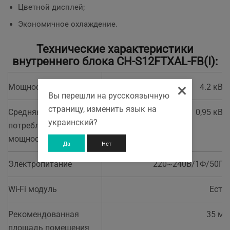
Цветной дисплей;
Экономичное охлаждение.
Технические характеристики
внутреннего блока CH-S12FTXAL-FB(I):
×
Мощность обогрева
4.2 кВт
Вы перешли на русскоязычную
страницу, изменить язык на
Средняя
0,95 кВт
украинский?
потребляемая
мощность
Да
Нет
Электропитание
220~240В/1Ф/50Гц
Wi-Fi модуль
Есть
Рекомендованная
35 м²
площадь помещения