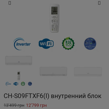
CH-S09FTXF6(I) внутренний блок
Original
Current
13'499
грн
12'799
грн