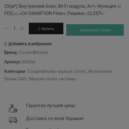
price
price
25(м²) Внутренний блок; Wi-Fi модуль; A++; Функция «I
was:
is:
FEEL»; «CH SMART-ION Filter»; Режиме «SLEEP»
13'499 грн.
12'799 грн.
Количество
Купить
Заказать в 1 клик
товара
CH-
Добавить в избранное
S09FTXF6(I)
Бренд:
Cooper&Hunter
внутренний
Артикул
202656
блок
Категории
Cooper&Hunter мульти сплит
,
Внутренние
блоки C&H
,
Мульти-сплит системы
Гарантия лучшей цены
Доставка по всей Украине