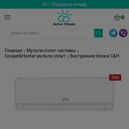
0
6
7
Показати номер
0
Главная
Мульти-сплит системы
Cooper&Hunter мульти сплит
Внутренние блоки C&H
Sale