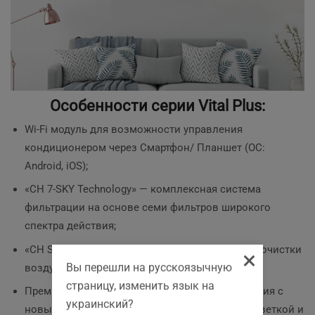
Особенности серии Vital Plus:
Wi-Fi модуль для возможности управления
кондиционером через Смартфон/ Планшет (ОС:
Android, iOS);
«CH 7-SKY Technology» — комплексная система
фильтрации на основе семи фильтров широкого
спектра действия;
«CH SMART-ION Filter» — технология тотальной очистки
×
Вы перешли на русскоязычную
воздуха нового поколения;
страницу, изменить язык на
Премиальный пульт дистанционного управления с
украинский?
новым эргономичным корпусом, ночной подсветкой и