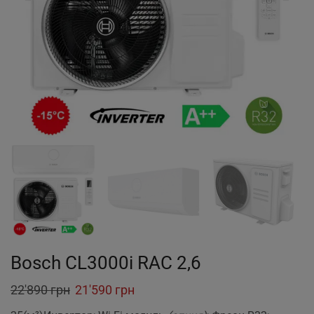
Bosch CL3000i RAC 2,6
Original
Current
22'890
грн
21'590
грн
price
price