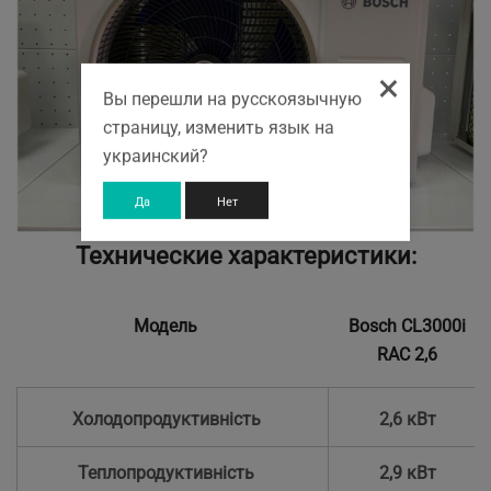
×
Вы перешли на русскоязычную
страницу, изменить язык на
украинский?
Да
Нет
Технические характеристики:
Модель
Bosch CL3000i
RAC 2,6
Холодопродуктивність
2,6 кВт
Теплопродуктивність
2,9 кВт