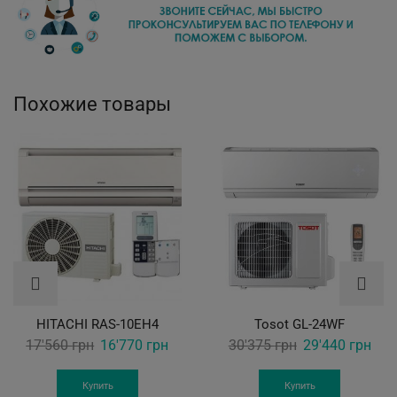
Похожие товары
HITACHI RAS-10EH4
Tosot GL-24WF
Original
Current
Original
Curr
17'560
грн
16'770
грн
30'375
грн
29'440
грн
price
price
price
pric
was:
is:
was:
is:
Купить
Купить