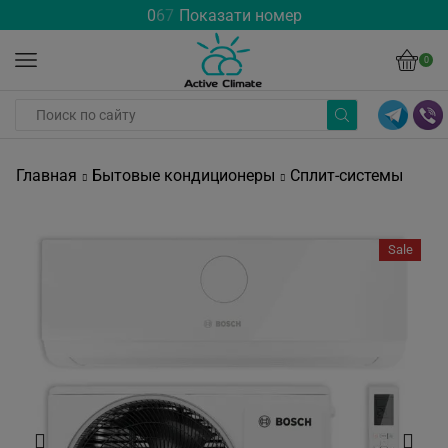
0
6
7
Показати номер
0
Главная
Бытовые кондиционеры
Сплит-системы
Sale