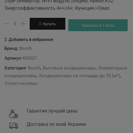
25(м²)Инвертор; Wi-Fi модуль
(опция)
; Фреон R32;
was:
is:
Энергоэффективность A++/A+; Функция i-Clean
22'890 грн.
21'590 грн.
Количество
Купить
Заказать в 1 клик
товара
Bosch
Добавить в избранное
CL3000i
Бренд:
Bosch
RAC
Артикул
400527
2,6
Категория
Bosch
,
Бытовые кондиционеры
,
Инверторные
кондиционеры
,
Кондиционеры на площадь до 25 (м²)
,
Сплит-системы
Гарантия лучшей цены
Доставка по всей Украине