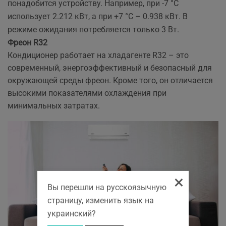
понадобится устройству. Например, при -7 °С
использует 2.212 кВт, а при +7 °С – 0.938 кВт. В
режиме ожидания потребляется только 3 Вт.
Фреон R32
Кондиционер работает на хладагенте R32 – это
современный, энергоэффективный и безопасный для
окружающей среды фреон. Кроме того, он отличается
высокими показателями охлаждения при
минимальных затратах.
×
Вы перешли на русскоязычную
страницу, изменить язык на
украинский?