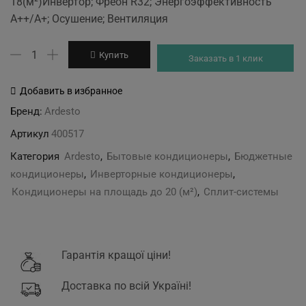
18(м²)Инвертор; Фреон R32; Энергоэффективность
was:
is:
A++/A+; Осушение; Вентиляция
14'900 грн.
13'900 грн.
Количество
Купить
Заказать в 1 клик
товара
Ardesto
Добавить в избранное
ACM-
Бренд:
Ardesto
07INV-
Артикул
400517
R32-
AG-
Категория
Ardesto
,
Бытовые кондиционеры
,
Бюджетные
S
кондиционеры
,
Инверторные кондиционеры
,
Кондиционеры на площадь до 20 (м²)
,
Сплит-системы
Гарантія кращої ціни!
Доставка по всій Україні!