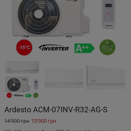
Ardesto ACM-07INV-R32-AG-S
Original
Current
14'900
грн
13'900
грн
price
price