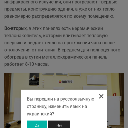
инфракрасного излучения, они прогревают твердые
предметы, конструкцию здания, а уже от них тепло
равномерно распределяется по всему помещению.
Во-вторых,
в этих панелях есть керамический
теплонакопитель, который впитывает тепловую
энергию и выдает тепло на протяжении часа после
отключения от питания. В среднем для полноценного
обогрева в сутки металлокерамическая панель
работает 8-10 часов.
×
Вы перешли на русскоязычную
страницу, изменить язык на
украинский?
Да
Нет