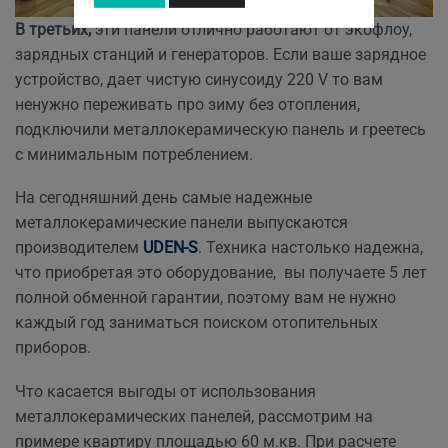
В третьих,
эти панели отлично работают от экофлоу,
зарядных станций и генераторов. Если ваше зарядное
устройство, дает чистую синусоиду 220 V то вам
ненужно переживать про зиму без отопления,
подключили металлокерамическую панель и греетесь
с минимальным потреблением.
На сегодняшний день самые надежные
металлокерамические панели выпускаются
производителем
UDEN-S
. Техника настолько надежна,
что приобретая это оборудование, вы получаете 5 лет
полной обменной гарантии, поэтому вам не нужно
каждый год заниматься поиском отопительных
приборов.
Что касается выгоды от использования
металлокерамических панелей, рассмотрим на
примере квартиру площадью 60 м.кв. При расчете