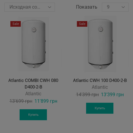
Показать
Sale
Sale
Atlantic COMBI CWH 080
Atlantic CWH 100 D400-2-B
D400-2-B
Atlantic
Atlantic
Original
Curr
14'399
грн
13'399
грн
Original
Current
13'699
грн
11'899
грн
price
pric
price
price
was:
is:
Купить
was:
is:
Купить
14'399 грн.
13'3
13'699 грн.
11'899 грн.