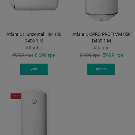
Atlantic Horizontal HM 100
Atlantic OPRO PROFI VM 050
D400-1-M
D400-1-M
Atlantic
Atlantic
Original
Current
Original
Curre
9'399
грн
8'099
грн
6'999
грн
5'699
грн
price
price
price
price
was:
is:
was:
is:
Купить
Купить
9'399 грн.
8'099 грн.
6'999 грн.
5'699
Sale