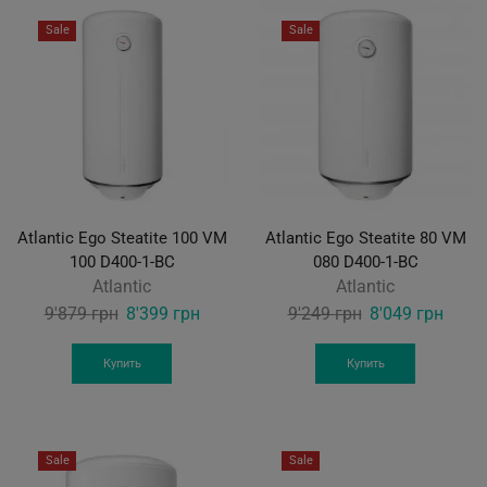
Sale
Sale
Atlantic Ego Steatite 100 VM
Atlantic Ego Steatite 80 VM
100 D400-1-BC
080 D400-1-BC
Atlantic
Atlantic
Original
Current
Original
Curre
9'879
грн
8'399
грн
9'249
грн
8'049
грн
price
price
price
price
was:
is:
was:
is:
Купить
Купить
9'879 грн.
8'399 грн.
9'249 грн.
8'049
Sale
Sale