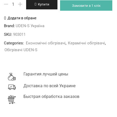
UDEN-
Купити
Замовити в 1 клік
900
"стандарт"
Додати в обране
металокерамічна
Brand:
UDEN-S Україна
панель
SKU:
903011
кількість
Categories:
Економічні обігрівачі
,
Керамічні обігрівачі
,
Обігрівачі UDEN-S
Гарантия лучшей цены
Доставка по всей Украине
Быстрая обработка заказов