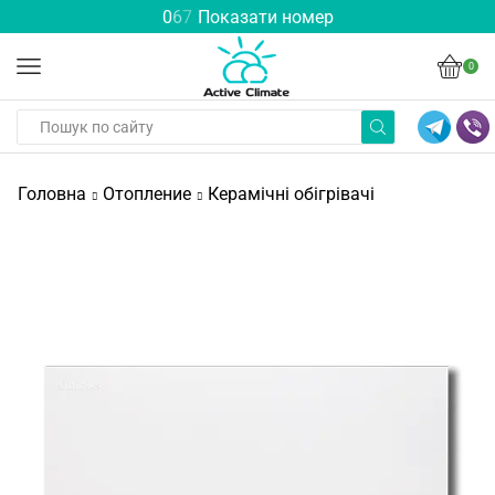
0
6
7
Показати номер
0
Головна
Отопление
Керамічні обігрівачі