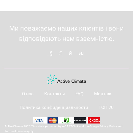
Ми поважаємо наших клієнтів і вони
відповідають нам взаємністю.
О нас
Контакты
FAQ
Монтаж
Политика конфиденциальности
ТОП 20
Active Climate 2026 This site is protected by reCAPTCHA and the Google
Privacy Policy
and
Terms of Service
apply.