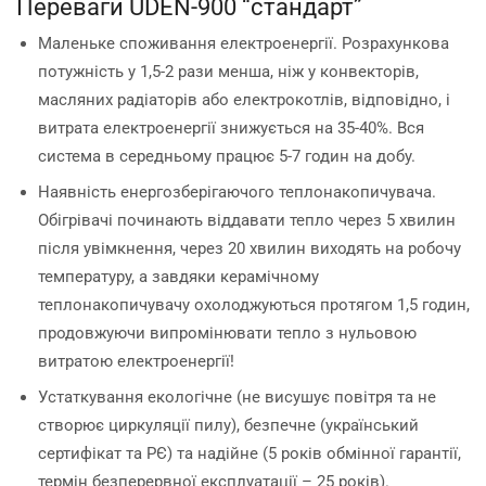
Переваги UDEN-900 “стандарт”
Маленьке споживання електроенергії. Розрахункова
потужність у 1,5-2 рази менша, ніж у конвекторів,
масляних радіаторів або електрокотлів, відповідно, і
витрата електроенергії знижується на 35-40%. Вся
система в середньому працює 5-7 годин на добу.
Наявність енергозберігаючого теплонакопичувача.
Обігрівачі починають віддавати тепло через 5 хвилин
після увімкнення, через 20 хвилин виходять на робочу
температуру, а завдяки керамічному
теплонакопичувачу охолоджуються протягом 1,5 годин,
продовжуючи випромінювати тепло з нульовою
витратою електроенергії!
Устаткування екологічне (не висушує повітря та не
створює циркуляції пилу), безпечне (український
сертифікат та РЄ) та надійне (5 років обмінної гарантії,
термін безперервної експлуатації – 25 років).