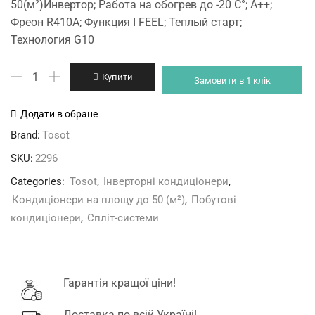
50(м²)Инвертор; Работа на обогрев до -20 С°; А++;
was:
is:
Фреон R410A; Функция I FEEL; Теплый старт;
24'940 грн.
23'870 грн.
Технология G10
Tosot
Купити
Замовити в 1 клік
GK-
18NPR
Додати в обране
кількість
Brand:
Tosot
SKU:
2296
Categories:
Tosot
,
Інверторні кондиціонери
,
Кондиціонери на площу до 50 (м²)
,
Побутові
кондиціонери
,
Спліт-системи
Гарантія кращої ціни!
Доставка по всій Україні!