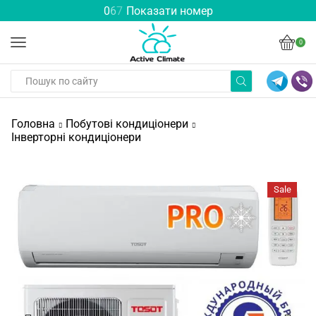
0
6
7
Показати номер
0
Головна
Побутові кондиціонери
Інверторні кондиціонери
Sale