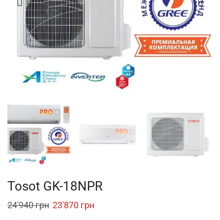
Tosot GK-18NPR
Original
Current
24'940
грн
23'870
грн
price
price