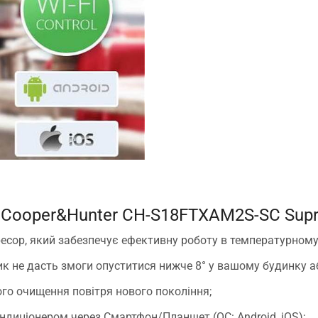
 Cooper&Hunter CH-S18FTXAM2S-SC Supre
сор, який забезпечує ефективну роботу в температурному діа
ик не дасть змоги опуститися нижче 8° у вашому будинку а
ного очищення повітря нового покоління;
ндиціонером через Смартфон/Планшет (ОС: Android, iOS);