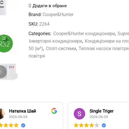
S18FTXAM2S-
Додати в обране
SC
Brand:
Cooper&Hunter
кількість
SKU:
2264
Categories:
Cooper&Hunter кондиціонери
,
Supr
Інверторні кондиціонери
,
Кондиціонери на пл
50 (м²)
,
Спліт-системи
,
Теплові насоси повітря
повітря
Наталка Шай
Single Triger
2026-06-05
2026-06-05