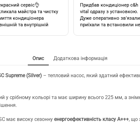
красний сервіс👌
Придбав кондиціонер c&h
ликала майстра та чистку
vital одразу з установкою.
миття кондиціонера
Дуже оперативно зв'язалися,
внішній та внутрішній
приїхали та встановили н
к). Все чудово, а головне
дивлячись на літній сезон
сно.
По товару нарікань немає.
Ціна така ж як і в інших
акож декілька років тому
магазинах. Сподобалась
овляла у цієї фірми 2
пропозиція, акційної
Опис
Додаткова інформація
диціонера. Задоволена,
установки за умови
сервісом у допомозі із
придбання кондиціонеру
 Supreme (Silver)
– тепловий насос, який здатний ефектив
ором їх, так і
саме в цьому магазині. Ал
посереднім їх
ж по факту стандартна
нтуванням.
установка в стандартній
у неодмінно звертатись
панельній 12 поверхів ці
 у срібному кольорі та має ширину всього 225 мм, а знім
та рекомендувати!
вийшла знову ж така сама
ішення.
що і пропонують в інших
магазинах. Тому перевага
SC має високу сезонну
енергоефективність класу А+++
, що
тільки оперативність, і
можливість розрахунку на
місті за фактично товар і