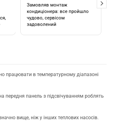
Замовляв монтаж
Добрий ден
кондиціонера: все пройшло
адміністра
чудово, сервісом
допомогла
е
задоволений
кондиціоне
.
швидко та
встановил
роботою. 
но працювати в температурному діапазоні
е
на передня панель з підсвічуванням роблять
,
 значно вище, ніж у інших теплових насосів.