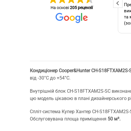
Професійна та оперативна
Пре
На основі
205 рецензії
стер
команда! Вчасно виконали
вик
се зробив
замовлення, бережно
та 
ставились до техніки, дали
(зо
омендую.
відповіді на всі потрібні
бло
питання!
які
А т
зам
кон
як 
Кондиціонер Cooper&Hunter CH-S18FTXAM2S-SC
виб
від -30°С до +54°С.
без
мо
Буд
Внутрішній блок CH-S18FTXAM2S-SC виконаний
ще 
цю модель цікавою в плані дизайнерського р
Спліт-система Купер Хантер CH-S18FTXAM2S-
Обслуговувана площа приміщення
50 м².