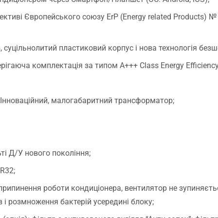
рективі Європейського союзу ErP (Energy related Products) 
, суцільнолитий пластиковий корпус і нова технологія без
ігаюча комплектація за типом A+++ Class Energy Efficiency 
. Інноваційний, малогабаритний трансформатор;
ті Д/У нового покоління;
R32;
рипинення роботи кондиціонера, вентилятор не зупиняєтьс
 і розмноження бактерій усередині блоку;