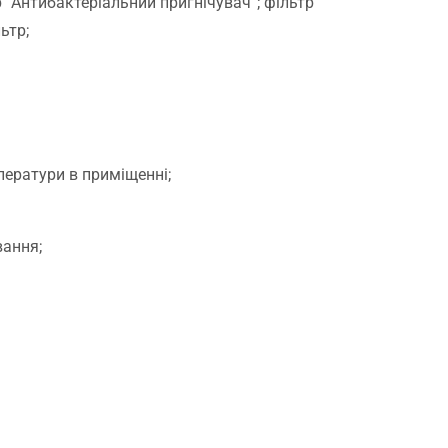
р “Антибактеріальний пригнічувач”; фільтр
ьтр;
ператури в приміщенні;
вання;