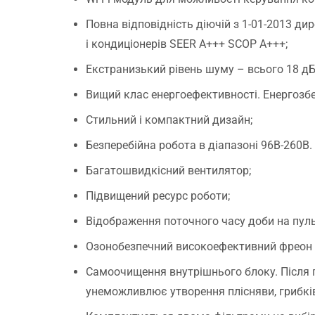
Повна відповідність діючій з 1-01-2013 ди
і кондиціонерів SEER A+++ SCOP A+++;
Екстранизький рівень шуму – всього 18 дБ
Вищий клас енергоефективності. Енергозбер
Стильний і компактний дизайн;
Безперебійна робота в діапазоні 96В-260В
Багатошвидкісний вентилятор;
Підвищений ресурс роботи;
Відображення поточного часу доби на пуль
Озонобезпечний високоефективний фреон 
Самоочищення внутрішнього блоку. Після п
унеможливлює утворення плісняви, грибків