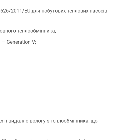
№ 626/2011/EU для побутових теплових насосів
шовного теплообмінника;
– Generation V;
я і видаляє вологу з теплообмінника, що