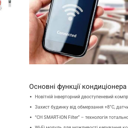
.
Основні функції кондиціонера
Новітній інверторний двоступеневий компре
Захист будинку від обмерзання +8°C, датч
“CH SMART-ION Filter” – технологія тоталь
Wi-Fi модуль для можливості керування ко