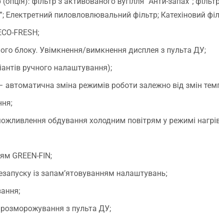
опція): фільтр з активованого вугілля “Анти-запах”; фільт
”; Електретний пиловловлювальний фільтр; Катехіновий філ
ЕСО-FRESH;
ого блоку. Увімкнення/вимкнення дисплея з пульта ДУ;
іантів ручного налаштування);
– автоматична зміна режимів роботи залежно від змін тем
ння;
ожливлення обдування холодним повітрям у режимі нагрі
ям GREEN-FIN;
езапуску із запам’ятовуванням налаштувань;
зання;
 розморожування з пульта ДУ;