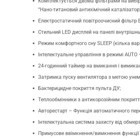
Комплектується двома фільтрами на вибір (
“Нано-титановий антихімічний каталізатор
Електростатичний повітроочисний фільтр 
Стильний LED дисплей на панелі внутрішнь
Режим комфортного сну SLЕЕР (кілька вар
Інтелектуальне управління в режимі AUTO 
24-годинний таймер на вмикання і вимика
Затримка пуску вентилятора з метою унем
Бактерицидне покриття пульта ДУ;
Теплообмінники з антикорозійним покритт
Авторестарт – Функція автоматичного пер
Інтелектуальна система захисту від обмер
Примусове ввімкнення/вимкнення функції