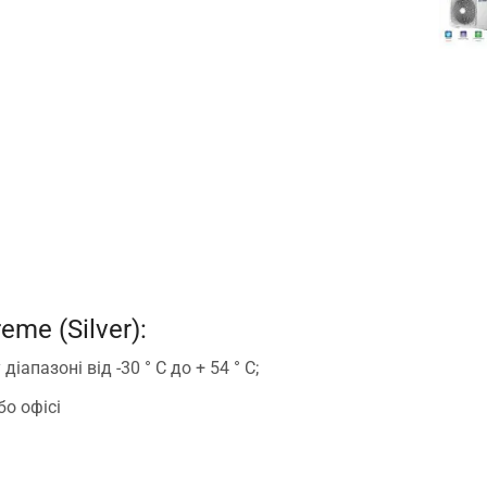
me (Silver):
пазоні від -30 ° С до + 54 ° C;
бо офісі