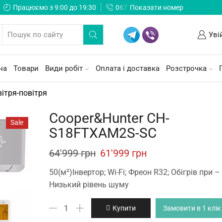
Працюємо з 9:00 до 19:30
0
6
7
Показати номер
Уві
на
Товари
Види робіт
Оплата і доставка
Розстрочка
вітря-повітря
Cooper&Hunter CH-
Sale
S18FTXAM2S-SC
Original
Current
64'999
грн
61'999
грн
price
price
50(м²)Інвертор; Wi-Fi; Фреон R32; Обігрів при –
was:
is:
Низький рівень шуму
64'999 грн.
61'999 грн.
Cooper&Hunter
Купити
Замовити в 1 клік
CH-