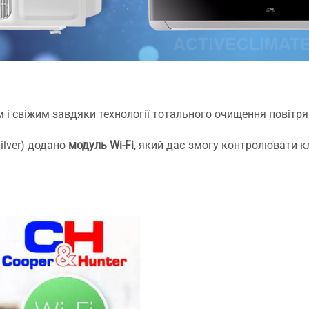
м і свіжим завдяки технології тотального очищення повітр
ilver) додано
модуль Wi-Fi
, який дає змогу контролювати к