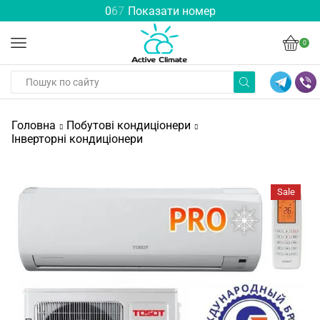
0
6
7
Показати номер
0
Головна
Побутові кондиціонери
Інверторні кондиціонери
Sale