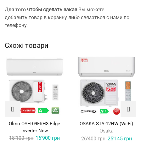
Для того
чтобы сделать заказ
Вы можете
добавить товар в корзину либо связаться с нами по
телефону.
Схожі товари
Olmo OSH-09FRH3 Edge
OSAKA STA-12HW (Wi-Fi)
Inverter New
Osaka
Original
Current
18'100
грн
16'900
грн
Original
Curr
26'400
грн
25'145
грн