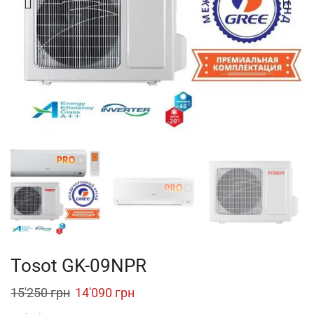
Tosot GK-09NPR
Original
Current
15'250
грн
14'090
грн
price
price