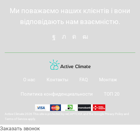
Ми поважаємо наших клієнтів і вони
відповідають нам взаємністю.
О нас
Контакты
FAQ
Монтаж
Политика конфиденциальности
ТОП 20
Active Climate 2026 This site is protected by reCAPTCHA and the Google
Privacy Policy
and
Terms of Service
apply.
Заказать звонок