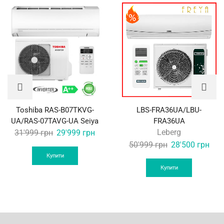
Toshiba RAS-B07TKVG-
LBS-FRA36UA/LBU-
UA/RAS-07TAVG-UA Seiya
FRA36UA
Original
Current
Leberg
31'999
грн
29'999
грн
price
price
Original
Curr
50'999
грн
28'500
грн
was:
is:
price
pric
Купити
31'999 грн.
29'999 грн.
was:
is:
Купити
50'999 грн.
28'5