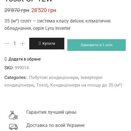
Original
Current
29'870
грн
28'520
грн
price
price
35 (м²) спліт – система класу deluxe; кліматичне
was:
is:
обладнання, серія Lyra Inverter
29'870 грн.
28'520 грн.
Tosot
Купити
Замовити в 1 клік
GF-
12W
Додати в обране
кількість
SKU:
999014
Categories:
Побутові кондиціонери
,
Інверторні
кондиціонери
,
Tosot
,
Кондиціонери на площу до 35 (м²)
Гарантия лучшей цены
Доставка по всей Украине