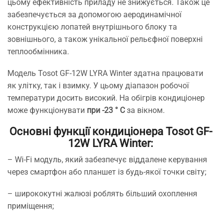
цьому ефективність приладу не знижується. Також це
забезпечується за допомогою аеродинамічної
конструкцією лопатей внутрішнього блоку та
зовнішнього, а також унікальної рельєфної поверхні
теплообмінника.
Модель Tosot GF-12W LYRA Winter здатна працювати
як улітку, так і взимку. У цьому діапазон робочої
температури досить високий. На обігрів кондиціонер
може функціонувати
при -23 ° С
за вікном.
Основні функції кондиціонера Tosot GF-
12W LYRA Winter:
– Wi-Fi модуль, який забезпечує віддалене керування
через смартфон або планшет із будь-якої точки світу;
– ширококутні жалюзі роблять більший охоплення
приміщення;