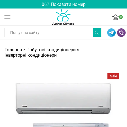
0
6
7
Показати номер
0
Головна
Побутові кондиціонери
Інверторні кондиціонери
Sale