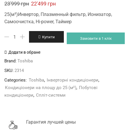
Original
Current
23'999
грн
22'499
грн
price
price
25(м²)Инвертор, Плазменный фильтр, Ионизатор,
was:
is:
Самоочистка, Hi-power, Таймер
23'999 грн.
22'499 грн.
Toshiba
Купити
Замовити в 1 клік
RAS-
10N3KVR-
Додати в обране
E/
Brand:
Toshiba
RAS-
SKU:
2314
10N3AVR-
E
Categories:
Toshiba
,
Інверторні кондиціонери
,
кількість
Кондиціонери на площу до 25 (м²)
,
Побутові
кондиціонери
,
Спліт-системи
Гарантия лучшей цены