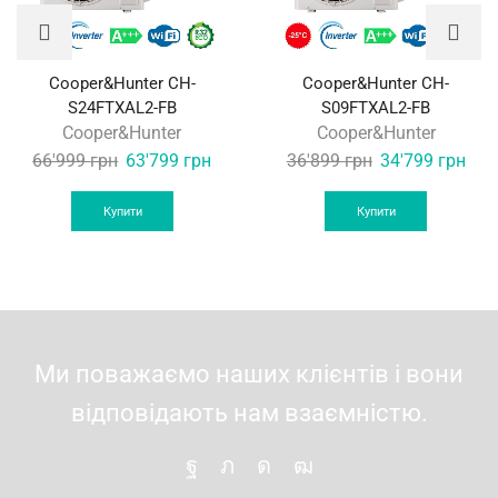
Cooper&Hunter CH-
Cooper&Hunter CH-
S24FTXAL2-FB
S09FTXAL2-FB
Cooper&Hunter
Cooper&Hunter
Original
Current
Original
Curr
66'999
грн
63'799
грн
36'899
грн
34'799
грн
price
price
price
pric
was:
is:
was:
is:
Купити
Купити
66'999 грн.
63'799 грн.
36'899 грн.
34'7
Ми поважаємо наших клієнтів і вони
відповідають нам взаємністю.