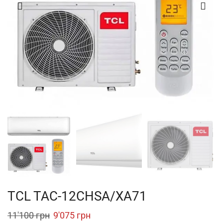
TCL TAC-12CHSA/XA71
Original
Current
11'100
грн
9'075
грн