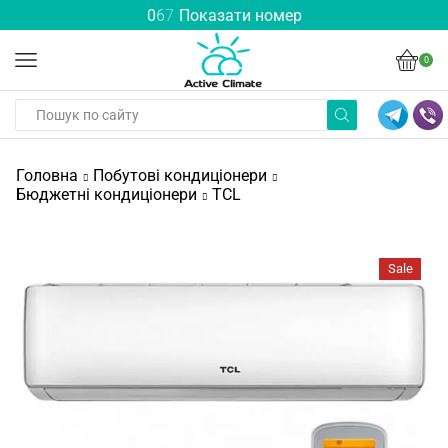
0
6
7
Показати номер
0
Головна
Побутові кондиціонери
Бюджетні кондиціонери
TCL
Sale