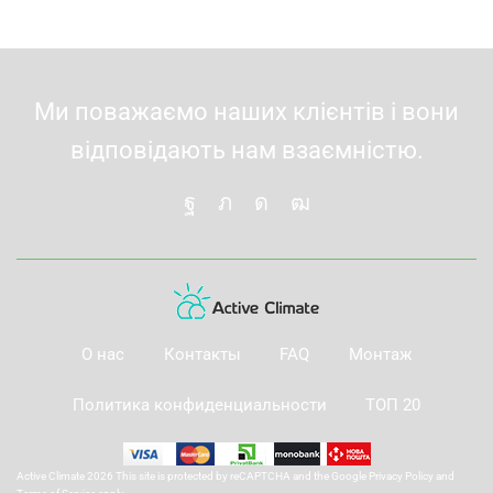
Ми поважаємо наших клієнтів і вони
відповідають нам взаємністю.
О нас
Контакты
FAQ
Монтаж
Политика конфиденциальности
ТОП 20
Active Climate 2026 This site is protected by reCAPTCHA and the Google
Privacy Policy
and