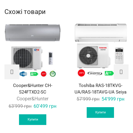
Схожі товари
Cooper&Hunter CH-
Toshiba RAS-18TKVG-
S24FTXD2-SC
UA/RAS-18TAVG-UA Seiya
Cooper&Hunter
Original
Curr
57'999
грн
54'999
грн
Original
Current
price
pric
63'999
грн
60'499
грн
price
price
was:
is:
Купити
was:
is:
57'999 грн.
54'9
Купити
63'999 грн.
60'499 грн.