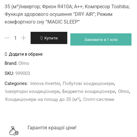
price
price
35 (м²)Інвертор; Фреон R410A; A++; Компресор Toshiba;
was:
is:
Функція здорового осушення “DRY AIR”; Режим
21'150 грн.
19'910 грн.
комфортного сну “MAGIC SLEEP”
Olmo
Купити
Замовити в 1 клік
OSH-
12FR9
Додати в обране
Innova
Brand:
Olmo
Inverter
SKU:
999003
кількість
Categories:
Innova Inverter
,
Побутові кондиціонери
,
Інверторні кондиціонери
,
Бюджетні кондиціонери
,
Olmo
,
Кондиціонери на площу до 35 (м²)
,
Спліт-системи
Гарантія кращої ціни!