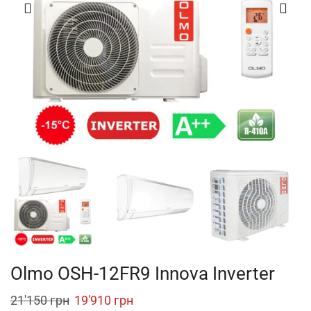
Olmo OSH-12FR9 Innova Inverter
Original
Current
21'150
грн
19'910
грн