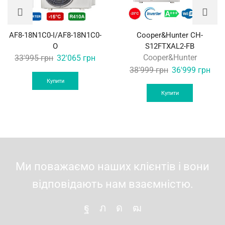
AF8-18N1C0-I/AF8-18N1C0-
Cooper&Hunter CH-
O
S12FTXAL2-FB
Original
Current
Cooper&Hunter
33'995
грн
32'065
грн
price
price
Original
Curr
38'999
грн
36'999
грн
was:
is:
price
pric
Купити
33'995 грн.
32'065 грн.
was:
is:
Купити
38'999 грн.
36'9
Ми поважаємо наших клієнтів і вони
відповідають нам взаємністю.