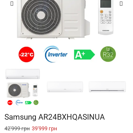
Samsung AR24BXHQASINUA
Original
Current
42'999
грн
39'999
грн