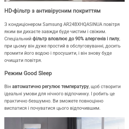
HD-фільтр з антивірусним покриттям
З кондиціонером Samsung AR24BXHQASINUA повітря
яким ви дихаєте завжди буде чистим і свіжим.
Спеціальний
фільтр вловлює до 90% алергенів і пилу
,
при цьому він дуже простий в обслуговуванні, досить
промити його водою і просушити, і він знову буде
очищати повітря.
Режим Good Sleep
Він
автоматично регулює температуру
, щоб створити
ідеальні умови для нічного відпочинку. І робить це
практично безшумно. Ви зможете повноцінно
виспатися і почуватися цього відпочившим.