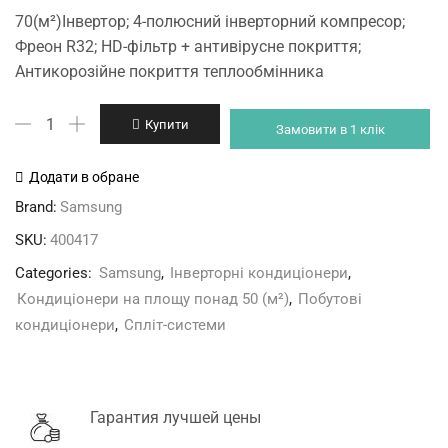
price
price
70(м²)Інвертор; 4-полюсний інверторний компресор;
was:
is:
Фреон R32; HD-фільтр + антивірусне покриття;
42'999 грн.
39'999 грн.
Антикорозійне покриття теплообмінника
Samsung
Купити
Замовити в 1 клік
AR24BXHQASINUA
кількість
Додати в обране
Brand:
Samsung
SKU:
400417
Categories:
Samsung
,
Інверторні кондиціонери
,
Кондиціонери на площу понад 50 (м²)
,
Побутові
кондиціонери
,
Спліт-системи
Гарантия лучшей цены