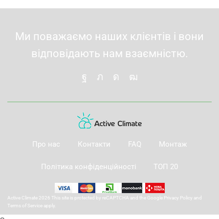
Ми поважаємо наших клієнтів і вони
відповідають нам взаємністю.
Про нас
Контакти
FAQ
Монтаж
Політика конфіденційності
ТОП 20
Active Climate 2026 This site is protected by reCAPTCHA and the Google
Privacy Policy
and
Terms of Service
apply.