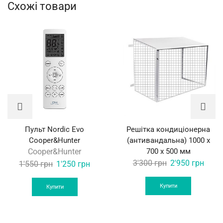
Схожі товари
Пульт Nordic Evo
Решітка кондиціонерна
Cooper&Hunter
(антивандальна) 1000 х
Cooper&Hunter
700 х 500 мм
Original
Curre
3'300
грн
2'950
грн
Original
Current
1'550
грн
1'250
грн
price
price
price
price
was:
is:
Купити
was:
is:
Купити
3'300 грн.
2'950
1'550 грн.
1'250 грн.