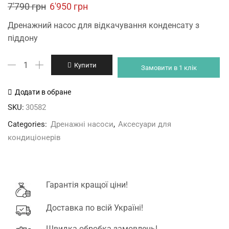
Original
Current
7'790
грн
6'950
грн
price
price
Дренажний насос для відкачування конденсату з
was:
is:
піддону
7'790 грн.
6'950 грн.
Aspen
Купити
Замовити в 1 клік
Pumps
Mini
Додати в обране
Orange
SKU:
30582
дренажний
Categories:
Дренажні насоси
,
Аксесуари для
насос
кондиціонерів
кількість
Гарантія кращої ціни!
Доставка по всій Україні!
Швидка обробка замовлень!