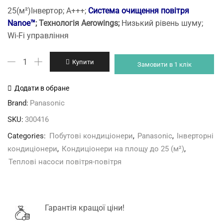
price
price
25(м²)Інвертор; А+++;
Система очищення повітря
was:
is:
Nanoe™
; Технологія Aerowings;
Низький рівень шуму;
60'999 грн.
57'999 грн.
Wi-Fi управління
Panasonic
Купити
Замовити в 1 клік
CS/CU-
HZ25UKE
Додати в обране
Nordic
Brand:
Panasonic
кількість
SKU:
300416
Categories:
Побутові кондиціонери
,
Panasonic
,
Інверторні
кондиціонери
,
Кондиціонери на площу до 25 (м²)
,
Теплові насоси повітря-повітря
Гарантія кращої ціни!