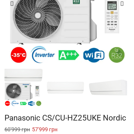
Panasonic CS/CU-HZ25UKE Nordic
Original
Current
60'999
грн
57'999
грн