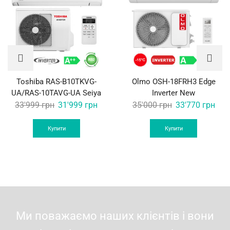
Toshiba RAS-B10TKVG-
Olmo OSH-18FRH3 Edge
UA/RAS-10TAVG-UA Seiya
Inverter New
Original
Current
Original
Curr
33'999
грн
31'999
грн
35'000
грн
33'770
грн
price
price
price
pric
was:
is:
was:
is:
Купити
Купити
33'999 грн.
31'999 грн.
35'000 грн.
33'7
Ми поважаємо наших клієнтів і вони