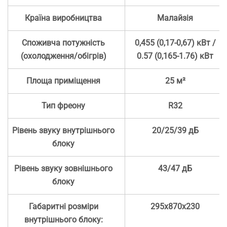
Країна виробництва
Малайзія
Споживча потужність
0,455 (0,17-0,67) кВт /
(охолодження/обігрів)
0.57 (0,165-1.76) кВт
Площа приміщення
25 м²
Тип фреону
R32
Рівень звуку внутрішнього
20/25/39 дБ
блоку
Рівень звуку зовнішнього
43/47 дБ
блоку
Габаритні розміри
295x870x230
внутрішнього блоку: