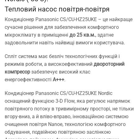
Тепловий насос повітря-повітря
Кондиціонер Panasonic CS/CU-HZ25UKE – це найкраще
сучасне рішення для забезпечення комфортного
мікроклімату в приміщенні
до 25 кв.м.
, здатне
задовольнити навіть найвищі вимоги користувача.
Спліт система має безліч технологічних функцій і
режимів роботи, а високоефективний
двороторний
компресор
забезпечує високий клас
енергоефективності
A+++
.
Кондиціонер Panasonic CS/CU-HZ25UKE Nordic
оснащений функцією 3-D Flow, яка регулює напрямок
повітряного потоку в тривимірному просторі, не тільки
вгору-вниз, а й вліво-вправо, інноваційною системою
очищення повітря Nanoe, технологією комфортного
обдування, подвійною повітряною заслінкою