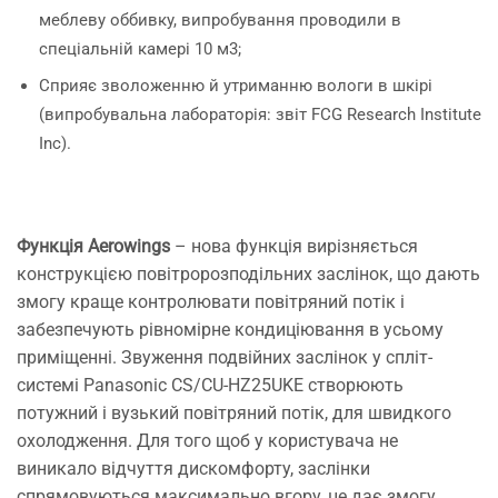
меблеву оббивку, випробування проводили в
спеціальній камері 10 м3;
Сприяє зволоженню й утриманню вологи в шкірі
(випробувальна лабораторія: звіт FCG Research Institute
Inc).
Функція Aerowings
– нова функція вирізняється
конструкцією повітророзподільних заслінок, що дають
змогу краще контролювати повітряний потік і
забезпечують рівномірне кондиціювання в усьому
приміщенні. Звуження подвійних заслінок у спліт-
системі Panasonic CS/CU-HZ25UKE створюють
потужний і вузький повітряний потік, для швидкого
охолодження. Для того щоб у користувача не
виникало відчуття дискомфорту, заслінки
спрямовуються максимально вгору, це дає змогу