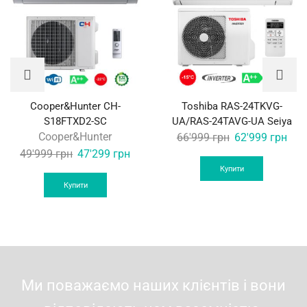
Cooper&Hunter CH-
Toshiba RAS-24TKVG-
S18FTXD2-SC
UA/RAS-24TAVG-UA Seiya
Cooper&Hunter
Original
Curr
66'999
грн
62'999
грн
Original
Current
price
pric
49'999
грн
47'299
грн
price
price
was:
is:
Купити
was:
is:
66'999 грн.
62'9
Купити
49'999 грн.
47'299 грн.
Ми поважаємо наших клієнтів і вони