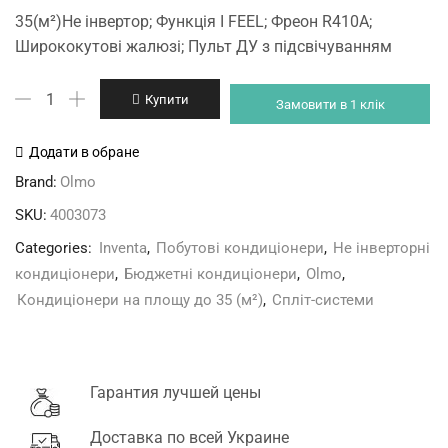
price
price
35(м²)Не інвертор; Функція I FEEL; Фреон R410А;
was:
is:
Ширококутові жалюзі; Пульт ДУ з підсвічуванням
17'900 грн.
16'100 грн.
Olmo
Купити
Замовити в 1 клік
OSH-
14LDH
Додати в обране
Inventa
Brand:
Olmo
кількість
SKU:
4003073
Categories:
Inventa
,
Побутові кондиціонери
,
Не інверторні
кондиціонери
,
Бюджетні кондиціонери
,
Olmo
,
Кондиціонери на площу до 35 (м²)
,
Спліт-системи
Гарантия лучшей цены
Доставка по всей Украине