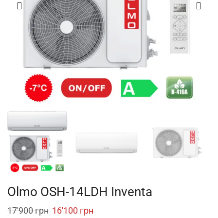
Olmo OSH-14LDH Inventa
Original
Current
17'900
грн
16'100
грн