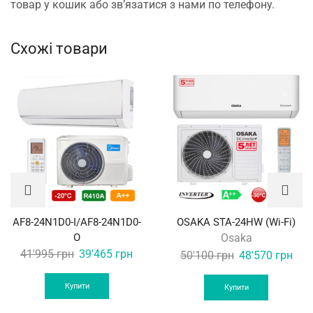
товар у кошик або зв’язатися з нами по телефону.
Схожі товари
AF8-24N1D0-I/AF8-24N1D0-
OSAKA STA-24HW (Wi-Fi)
O
Osaka
Original
Current
41'995
грн
39'465
грн
Original
Curr
50'100
грн
48'570
грн
price
price
price
pric
was:
is:
Купити
was:
is:
Купити
41'995 грн.
39'465 грн.
50'100 грн.
48'5