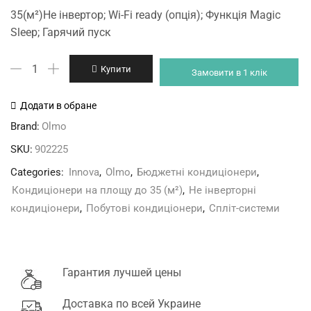
price
price
35(м²)Не інвертор; Wi-Fi ready (опція); Функція Magic
was:
is:
Sleep; Гарячий пуск
19'490 грн.
17'610 грн.
Olmo
Купити
Замовити в 1 клік
OSH-
14LD7W
Додати в обране
Innova
Brand:
Olmo
кількість
SKU:
902225
Categories:
Innova
,
Olmo
,
Бюджетні кондиціонери
,
Кондиціонери на площу до 35 (м²)
,
Не інверторні
кондиціонери
,
Побутові кондиціонери
,
Спліт-системи
Гарантия лучшей цены
Доставка по всей Украине