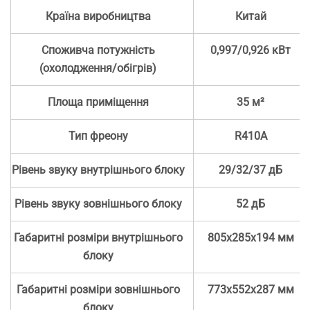
Країна виробництва
Китай
Споживча потужність
0,997/0,926 кВт
(охолодження/обігрів)
Площа приміщення
35 м²
Тип фреону
R410А
Рівень звуку внутрішнього блоку
29/32/37 дБ
Рівень звуку зовнішнього блоку
52 дБ
Габаритні розміри внутрішнього
805х285х194 мм
блоку
Габаритні розміри зовнішнього
773х552х287 мм
блоку