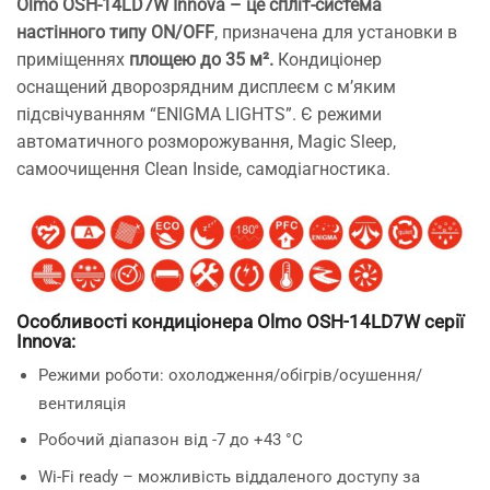
Olmo OSH-14LD7W Innova – це спліт-система
настінного типу ON/OFF
, призначена для установки в
приміщеннях
площею до 35 м².
Кондиціонер
оснащений дворозрядним дисплеєм c м’яким
підсвічуванням “ENIGMA LIGHTS”. Є режими
автоматичного розморожування, Magic Sleep,
самоочищення Clean Inside, самодіагностика.
Особливості кондиціонера Olmo OSH-14LD7W серії
Innova:
Режими роботи: охолодження/обігрів/осушення/
вентиляція
Робочий діапазон від -7 до +43 °C
Wi-Fi ready – можливість віддаленого доступу за