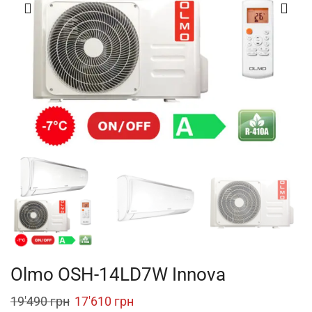
Olmo OSH-14LD7W Innova
Original
Current
19'490
грн
17'610
грн