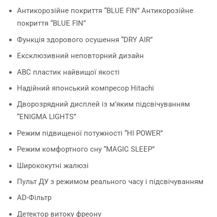
Антикорозійне покриття “BLUE FIN” Антикорозійне
покриття “BLUE FIN”
Функція здорового осушення “DRY AIR”
Ексклюзивний неповторний дизайн
ABC пластик найвищої якості
Надійний японський компресор Hitachi
Дворозрядний дисплей із м’яким підсвічуванням
“ENIGMA LIGHTS”
Режим підвищеної потужності “HI POWER”
Режим комфортного сну “MAGIC SLEEP”
Ширококутні жалюзі
Пульт ДУ з режимом реального часу і підсвічуванням
AD-Фільтр
Детектор витоку фреону