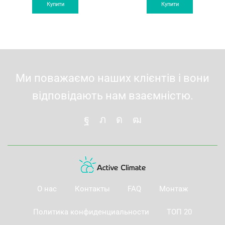
was:
is:
was:
is:
Купити
Купити
22'750 грн.
21'340 грн.
20'499 грн.
19'7
Ми поважаємо наших клієнтів і вони
відповідають нам взаємністю.
О нас
Контакты
FAQ
Монтаж
Политика конфиденциальности
ТОП 20