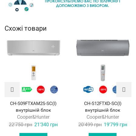
Схожі товари
CH-S09FTXAM2S-SC(I)
CH-S12FTXD-SC(I)
внутрішній блок
внутрішній блок
Cooper&Hunter
Cooper&Hunter
Original
Current
Original
Curr
22'750
грн
21'340
грн
20'499
грн
19'799
грн
price
price
price
pric