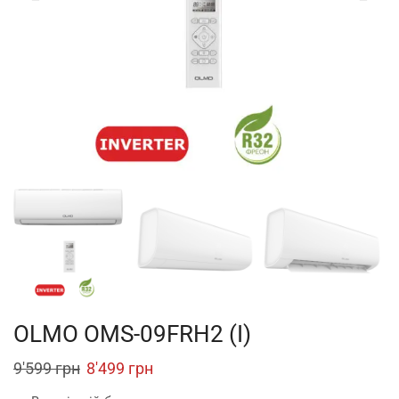
OLMO OMS-09FRH2 (I)
Original
Current
9'599
грн
8'499
грн
price
price