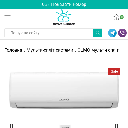
0
6
7
Показати номер
0
Головна
Мульти-спліт системи
OLMO мульти спліт
Sale