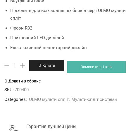
Внутрішній блок
was:
is:
Підходить для всіх зовнішніх блоків серії OLMO мульти
9'599 грн.
8'499 грн.
спліт
Фреон R32
Прихований LED дисплей
Ексклюзивний неповторний дизайн
OLMO
Купити
Замовити в 1 клік
OMS-
09FRH2
Додати в обране
(I)
SKU:
700400
кількість
Categories:
OLMO мульти спліт
,
Мульти-спліт системи
Гарантия лучшей цены