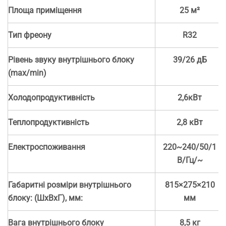
Площа приміщення
25 м²
Тип фреону
R32
Рівень звуку внутрішнього блоку
39/26 дБ
(max/min)
Холодопродуктивність
2,6кВт
Теплопродуктивність
2,8 кВт
Електроспоживання
220~240/50/1
В/Гц/~
Габаритні розміри внутрішнього
815×275×210
блоку: (ШхВхГ), мм:
мм
Вага внутрішнього блоку
8,5 кг