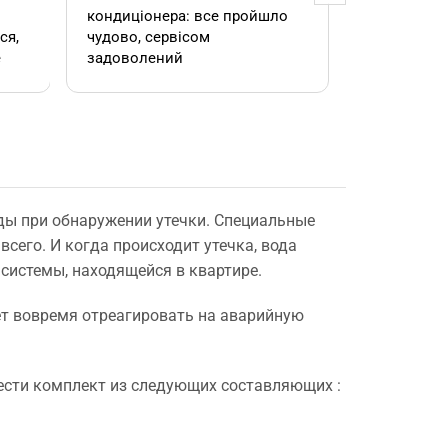
кондиціонера: все пройшло
адміністра
чудово, сервісом
допомогла
е
задоволений
кондиціоне
.
швидко та
встановил
роботою. 
ды при обнаружении утечки. Специальные
е
всего. И когда происходит утечка, вода
 системы, находящейся в квартире.
,
яет вовремя отреагировать на аварийную
рести комплект из следующих составляющих :