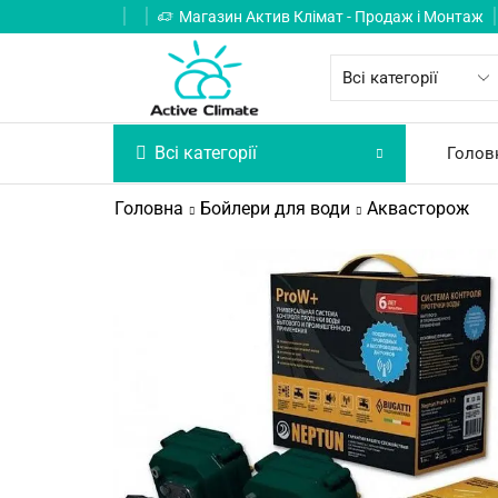
Магазин Актив Клімат - Продаж і Монтаж
Всі категорії
Голов
Головна
Бойлери для води
Аквасторож