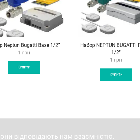
 Neptun Bugatti Base 1/2”
Набор NEPTUN BUGATTI
1/2″
1
грн
1
грн
Купити
Купити
вони відповідають нам взаємністю.