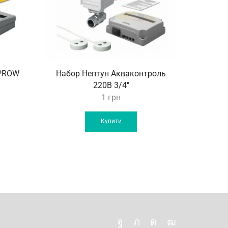
 PROW
Набор Нептун Акваконтроль
Н
220B 3/4″
1
грн
Купити