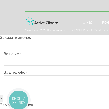
О нас
Кон
Active Climate 2026 This site is protected by reCAPTCHA and the Google
Privac
Заказать звонок
Ваше имя
Ваш телефон
×
КНОПКА
ЗВ'ЯЗКУ
Замовити дзвінок