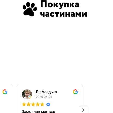
Ян Аладько
Над
2026-06-04
2026
Замовляв монтаж
Добрий ден