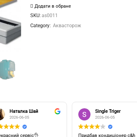
ProW+
Додати в обране
2014
SKU:
as0011
1/2
Category:
Аквасторож
кількість
Наталка Шай
Single Triger
2026-06-05
2026-06-05
красний сервіс👌
Придбав кондиціонер c&h