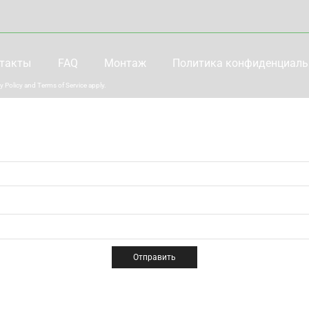
такты
FAQ
Монтаж
Политика конфиденциаль
y Policy
and
Terms of Service
apply.