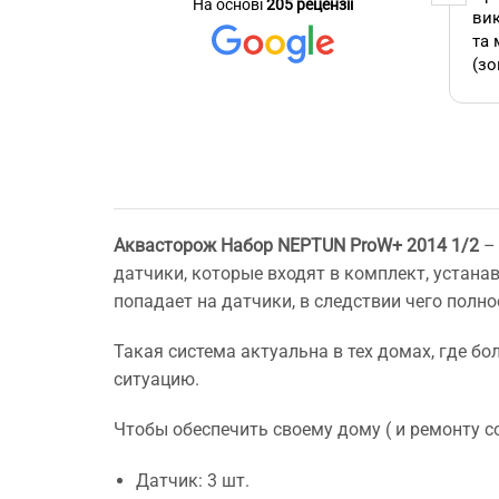
На основі
205 рецензії
стер
команда! Вчасно виконали
вик
се зробив
замовлення, бережно
та 
ставились до техніки, дали
(зо
омендую.
відповіді на всі потрібні
бло
питання!
які
А т
зам
кон
як 
Аквасторож
Набор NEPTUN ProW+ 2014 1/2
– 
виб
датчики, которые входят в комплект, устанав
без
мо
попадает на датчики, в следствии чего полн
Буд
ще 
Такая система актуальна в тех домах, где б
ситуацию.
Чтобы обеспечить своему дому ( и ремонту 
Датчик: 3 шт.