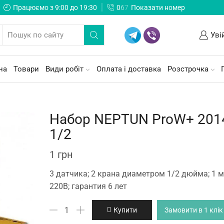
Працюємо з 9:00 до 19:30
0
6
7
Показати номер
Уві
на
Товари
Види робіт
Оплата і доставка
Розстрочка
Набор NEPTUN ProW+ 201
1/2
1
грн
3 датчика; 2 крана диаметром 1/2 дюйма; 1 м
220В; гарантия 6 лет
Набор
Купити
Замовити в 1 клік
NEPTUN