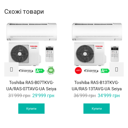
Схожі товари
Toshiba RAS-B07TKVG-
Toshiba RAS-B13TKVG-
UA/RAS-07TAVG-UA Seiya
UA/RAS-13TAVG-UA Seiya
Original
Current
Original
Curr
31'999
грн
29'999
грн
36'999
грн
34'999
грн
price
price
price
pric
was:
is:
was:
is:
Купити
Купити
31'999 грн.
29'999 грн.
36'999 грн.
34'9