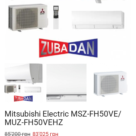
Mitsubishi Electric MSZ-FH50VE/
MUZ-FH50VEHZ
Original
Current
85'200
грн
83'025
грн