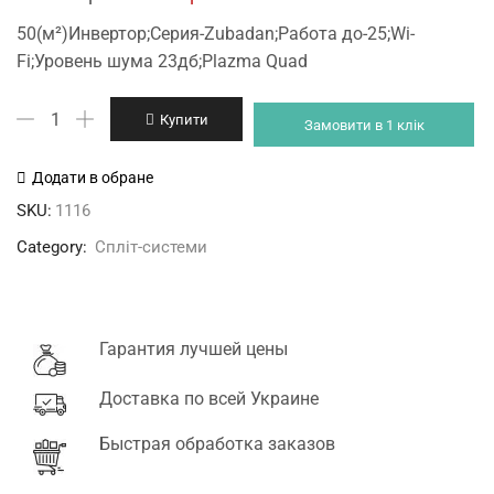
price
price
50(м²)Инвертор;Серия-Zubadan;Работа до-25;Wi-
was:
is:
Fi;Уровень шума 23дб;Plazma Quad
85'200 грн.
83'025 грн.
Mitsubishi
Купити
Замовити в 1 клік
Electric
MSZ-
Додати в обране
FH50VE/
SKU:
1116
MUZ-
Category:
Спліт-системи
FH50VEHZ
кількість
Гарантия лучшей цены
Доставка по всей Украине
Быстрая обработка заказов