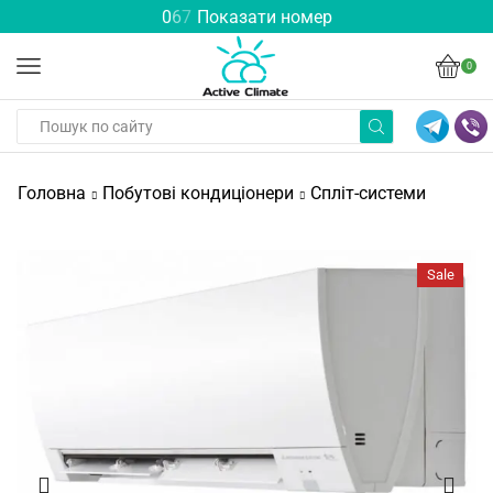
0
6
7
Показати номер
0
Головна
Побутові кондиціонери
Спліт-системи
Sale