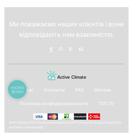
Ми поважаємо наших клієнтів і вони
відповідають нам взаємністю.
О нас
Контакты
FAQ
Монтаж
КНОПКА
ЗВ'ЯЗКУ
Политика конфиденциальности
ТОП 20
Active Climate 2026 This site is protected by reCAPTCHA and the Google
Privacy Policy
and
Terms of Service
apply.