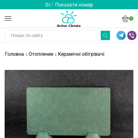
0
6
7
Показати номер
0
Головна
Отопление
Керамічні обігрівачі