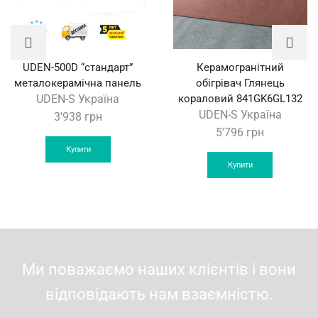
UDEN-500D “стандарт”
Керамогранітний
металокерамічна панель
обігрівач Глянець
UDEN-S Україна
кораловий 841GK6GL132
UDEN-S Україна
3'938
грн
5'796
грн
Купити
Купити
Ми поважаємо наших клієнтів і вони
відповідають нам взаємністю.