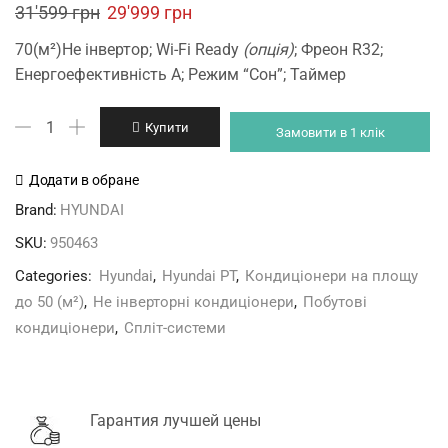
Original
Current
31'599
грн
29'999
грн
price
price
70(м²)Не інвертор; Wi-Fi Ready
(опція)
; Фреон R32;
was:
is:
Енергоефективність A; Режим “Сон”; Таймер
31'599 грн.
29'999 грн.
Hyundai
Купити
Замовити в 1 клік
ARN24PTUAWF4/ARU24PTUAWF4
кількість
Додати в обране
Brand:
HYUNDAI
SKU:
950463
Categories:
Hyundai
,
Hyundai PT
,
Кондиціонери на площу
до 50 (м²)
,
Не інверторні кондиціонери
,
Побутові
кондиціонери
,
Спліт-системи
Гарантия лучшей цены