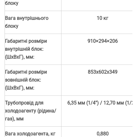
блоку
Вага внутрішнього
10 кг
блоку
Габаритні розміри
910×294×206
внутрішній блок:
(ШхВхГ), мм:
Габаритні розміри
853х602х349
зовнішній блок:
(ШхВхГ), мм:
Трубопровід для
6,35 мм (1/4'') / 12,70 мм (1/2''
холодоагенту​ (рідина/
газ), мм
Вага холодоагента, кг
0,880