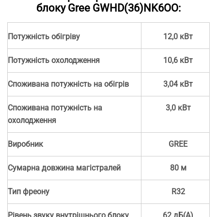
блоку Gree GWHD(36)NK6OO:
Потужність обігріву
12,0 кВт
Потужність охолодження
10,6 кВт
Споживана потужність на обігрів
3,04 кВт
Споживана потужність на
3,0 кВт
охолодження
Виробник
GREE
Сумарна довжина магістралей
80 м
Тип фреону
R32
Рівень звуку внутрішнього блоку
62 дБ(А)