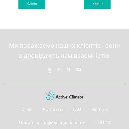
was:
is:
was:
is:
Купити
Купити
20'499 грн.
19'799 грн.
25'960 грн.
12'4
Ми поважаємо наших клієнтів і вони
відповідають нам взаємністю.
О нас
Контакты
FAQ
Монтаж
Политика конфиденциальности
ТОП 20