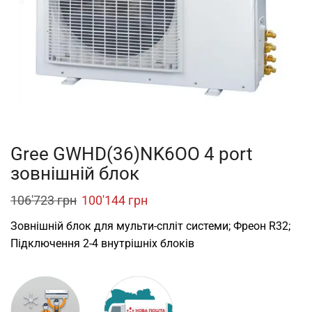
Gree GWHD(36)NK6OO 4 port
зовнішній блок
Original
Current
106'723
грн
100'144
грн
price
price
Зовнішній блок для мульти-спліт системи; Фреон R32;
was:
is:
Підключення 2-4 внутрішніх блоків
106'723 грн.
100'144 грн.