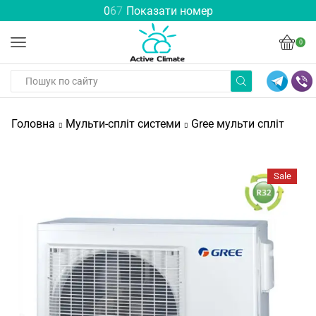
0
6
7
Показати номер
0
Головна
Мульти-спліт системи
Gree мульти спліт
Sale