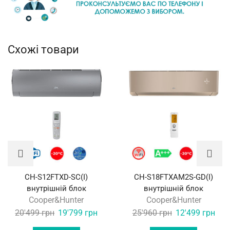
Схожі товари
CH-S12FTXD-SC(I)
CH-S18FTXAM2S-GD(I)
внутрішній блок
внутрішній блок
Cooper&Hunter
Cooper&Hunter
Original
Current
Original
Curr
20'499
грн
19'799
грн
25'960
грн
12'499
грн
price
price
price
pric