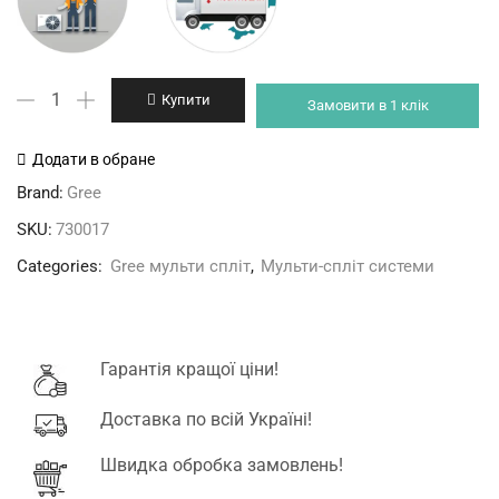
Gree
Купити
Замовити в 1 клік
GWHD(36)NK6OO
4
Додати в обране
port
Brand:
Gree
зовнішній
SKU:
730017
блок
кількість
Categories:
Gree мульти спліт
,
Мульти-спліт системи
Гарантія кращої ціни!
Доставка по всій Україні!
Швидка обробка замовлень!