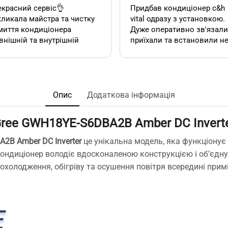
красний сервіс👌
Придбав кондиціонер c&h
ликала майстра та чистку
vital одразу з установкою.
миття кондиціонера
Дуже оперативно зв'язалися,
внішній та внутрішній
приїхали та встановили н
к). Все чудово, а головне
дивлячись на літній сезон
сно.
По товару нарікань немає.
Ціна така ж як і в інших
акож декілька років тому
магазинах. Сподобалась
овляла у цієї фірми 2
пропозиція, акційної
Опис
Додаткова інформація
диціонера. Задоволена,
установки за умови
сервісом у допомозі із
придбання кондиціонеру
ree GWH18YE-S6DBA2B
Amber DC Invert
ором їх, так і
саме в цьому магазині. Ал
посереднім їх
ж по факту стандартна
BA2B
Amber DC Inverter
це унікальна модель, яка функціонує 
нтуванням.
установка в стандартній
ндиціонер володіє вдосконаленою конструкцією і об’єднує 
у неодмінно звертатись
панельній 12 поверхів ці
з охолодження, обігріву та осушення повітря всередині при
та рекомендувати!
вийшла знову ж така сама
що і пропонують в інших
магазинах. Тому перевага
тільки оперативність, і
можливість розрахунку на
місті за фактично товар і