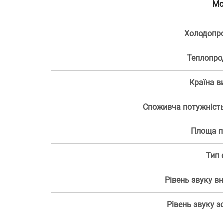
Мо
Холодопро
Теплопро
Країна в
Споживча потужність
Площа п
Тип 
Рівень звуку в
Рівень звуку з