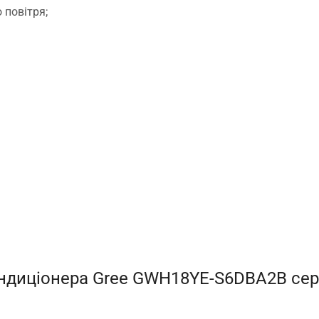
 повітря;
диціонера Gree GWH18YE-S6DBA2B серії