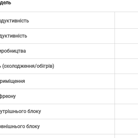
дель
дуктивність
дуктивність
иробництва
 (охолодження/обігрів)
риміщення
фреону
нутрішнього блоку
овнішнього блоку