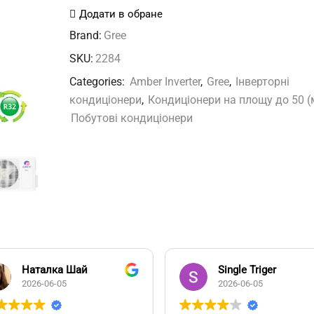
S6DBA2B
Додати в обране
Amber
Brand:
Gree
кількість
SKU:
2284
Categories:
Amber Inverter
,
Gree
,
Інверторні
кондиціонери
,
Кондиціонери на площу до 50 (
Побутові кондиціонери
Наталка Шай
Single Triger
2026-06-05
2026-06-05