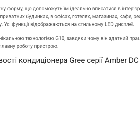
ну форму, що допоможуть їм ідеально вписатися в інтер’є
риватних будинках, в офісах, готелях, магазинах, кафе, р
у. Усі функції відображаються на стильному LED дисплеї.
ікальною технологією G10, завдяки чому він здатний працюв
плавну роботу пристрою.
ості кондиціонера Gree серії Amber DC I