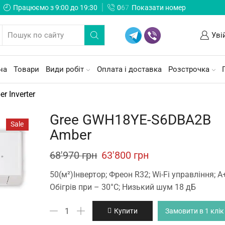
Працюємо з 9:00 до 19:30
0
6
7
Показати номер
Уві
на
Товари
Види робіт
Оплата і доставка
Розстрочка
r Inverter
Gree GWH18YE-S6DBA2B
Sale
Amber
Original
Current
68'970
грн
63'800
грн
price
price
50(м²)Інвертор; Фреон R32; Wi-Fi управління; А
was:
is:
Обігрів при – 30°С; Низький шум 18 дБ
68'970 грн.
63'800 грн.
Gree
Купити
Замовити в 1 клік
GWH18YE-