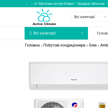
Магазин Актив Клімат - Продаж і Монтаж
Всі категорії
Голов
Головна
Побутові кондиціонери
Gree
Ambe