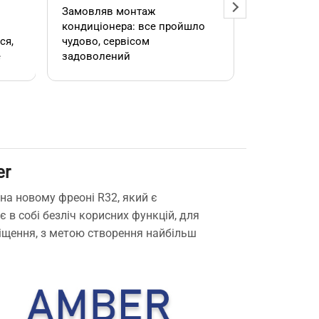
Замовляв монтаж
Добрий ден
кондиціонера: все пройшло
адміністра
чудово, сервісом
допомогла
е
задоволений
кондиціоне
.
швидко та
встановил
роботою. 
er
е
на новому фреоні R32, який є
в собі безліч корисних функцій, для
міщення, з метою створення найбільш
,