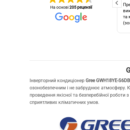
Професійна та оперативна
Пре
На основі
205 рецензії
стер
команда! Вчасно виконали
вик
се зробив
замовлення, бережно
та 
ставились до техніки, дали
(зо
омендую.
відповіді на всі потрібні
бло
питання!
які
А т
зам
кон
як 
G
виб
без
Інверторний кондиціонер
Gree GWH18YE-S6D
мо
озонобезпечним і не забруднює атмосферу. Ко
Буд
проведення якісної та безперебійної роботи 
ще 
сприятливих кліматичних умов.