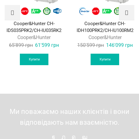
Cooper&Hunter CH-
Cooper&Hunter CH-
IDS035PRK2/CH-IU035RK2
IDH100PRK2/CH-IU100RM2
Cooper&Hunter
Cooper&Hunter
Original
Current
Original
Cu
65'899
грн
61'599
грн
150'599
грн
146'099
грн
price
price
price
pri
was:
is:
was:
is:
Купити
Купити
65'899 грн.
61'599 грн.
150'599 грн.
14
Ми поважаємо наших клієнтів і вони
відповідають нам взаємністю.