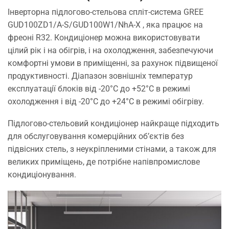
Інверторна підлогово-стельова спліт-система GREE
GUD100ZD1/A-S/GUD100W1/NhA-X , яка працює на
фреоні R32. Кондиціонер можна використовувати
цілий рік і на обігрів, і на охолодження, забезпечуючи
комфортні умови в приміщенні, за рахунок підвищеної
продуктивності. Діапазон зовнішніх температур
експлуатації блоків від -20°C до +52°C в режимі
охолодження і від -20°C до +24°C в режимі обігріву.
Підлогово-стельовий кондиціонер найкраще підходить
для обслуговування комерційних об’єктів без
підвісних стель, з неукріпленими стінами, а також для
великих приміщень, де потрібне напівпромислове
кондиціонування.