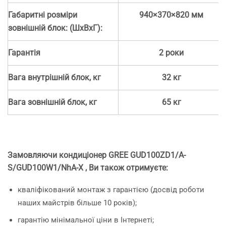
Габаритні розміри
940×370×820 мм
зовнішній блок: (ШхВхГ):
Гарантія
2 роки
Вага внутрішній блок, кг
32 кг
Вага зовнішній блок, кг
65 кг
Замовляючи кондиціонер GREE GUD100ZD1/A-
S/GUD100W1/NhA-X , Ви також отримуєте:
кваліфікований монтаж з гарантією (досвід роботи
наших майстрів більше 10 років);
гарантію мінімальної ціни в Інтернеті;