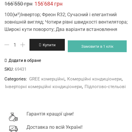
Original
Current
166'550
грн
156'684
грн
price
price
100(м²)Інвертор; Фреон R32; Сучасний і елегантний
was:
is:
зовнішній вигляд; Чотири рівні швидкості вентилятора;
166'550 грн.
156'684 грн.
Широкі кути повороту; Два варіанти встановлення
GREE
Купити
Замовити в 1 клік
GUD100ZD1/A-
S/GUD100W1/NhA-
Додати в обране
X
SKU:
69431
кількість
Categories:
GREE комерційні
,
Комерційні кондиціонери
,
Інверторні комерційні кондиціонери
,
Підлогово-стельові
Гарантія кращої ціни!
Доставка по всій Україні!