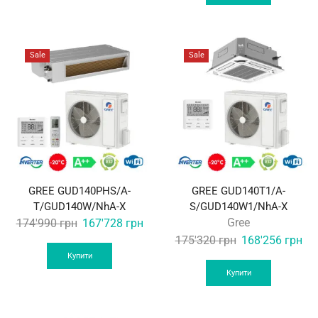
171'990 грн.
162
Sale
Sale
GREE GUD140PHS/A-
GREE GUD140T1/A-
T/GUD140W/NhA-X
S/GUD140W1/NhA-X
Original
Current
Gree
174'990
грн
167'728
грн
price
price
Original
Cur
175'320
грн
168'256
грн
was:
is:
price
pri
Купити
174'990 грн.
167'728 грн.
was:
is:
Купити
175'320 грн.
168