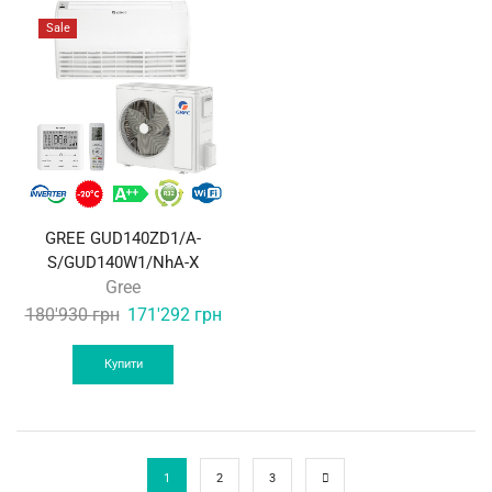
Sale
GREE GUD140ZD1/A-
S/GUD140W1/NhA-X
Gree
Original
Current
180'930
грн
171'292
грн
price
price
was:
is:
Купити
180'930 грн.
171'292 грн.
1
2
3