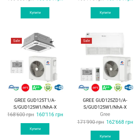
price
price
price
pri
was:
is:
was:
is:
Купити
Купити
166'550 грн.
156'684 грн.
166'770 грн.
159
Sale
Sale
GREE GUD125T1/A-
GREE GUD125ZD1/A-
S/GUD125W1/NhA-X
S/GUD125W1/NhA-X
Original
Current
Gree
168'600
грн
160'116
грн
price
price
Original
Cur
171'990
грн
162'668
грн
was:
is:
price
pri
Купити
168'600 грн.
160'116 грн.
was:
is:
Купити