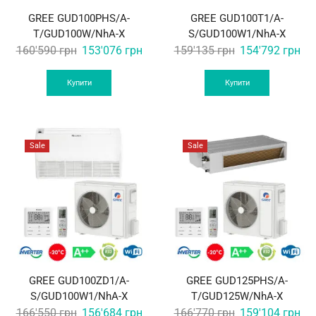
GREE GUD100PHS/A-
GREE GUD100T1/A-
T/GUD100W/NhA-X
S/GUD100W1/NhA-X
Original
Current
Original
Cur
160'590
грн
153'076
грн
159'135
грн
154'792
грн
price
price
price
pri
was:
is:
was:
is:
Купити
Купити
160'590 грн.
153'076 грн.
159'135 грн.
154
Sale
Sale
GREE GUD100ZD1/A-
GREE GUD125PHS/A-
S/GUD100W1/NhA-X
T/GUD125W/NhA-X
Original
Current
Original
Cur
166'550
грн
156'684
грн
166'770
грн
159'104
грн