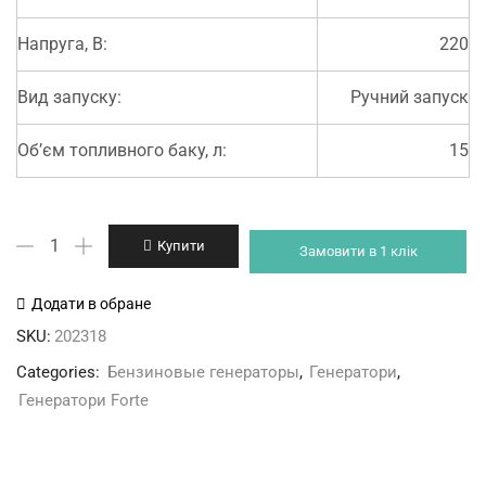
Напруга, В:
220
Вид запуску:
Ручний запуск
Об’єм топливного баку, л:
15
Генератор
Купити
Замовити в 1 клік
бензиновий
FORTE
Додати в обране
FG3800
SKU:
202318
кількість
Categories:
Бензиновые генераторы
,
Генератори
,
Генератори Forte