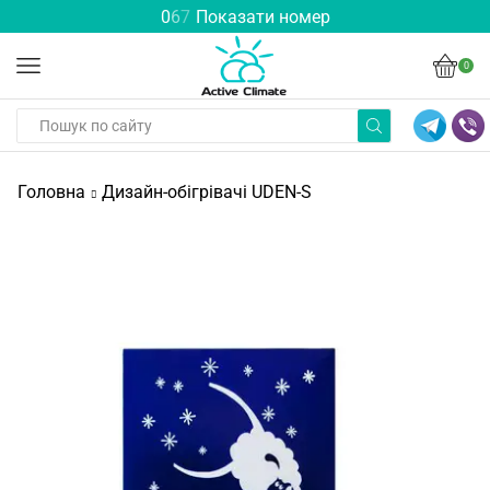
0
6
7
Показати номер
0
Головна
Дизайн-обігрівачі UDEN-S