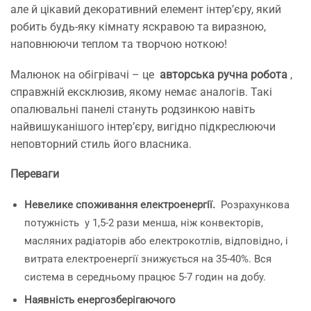
але й цікавий декоративний елемент інтер’єру, який
робить будь-яку кімнату яскравою та виразною,
наповнюючи теплом та творчою ноткою!
Малюнок на обігрівачі – це
авторська ручна робота
,
справжній ексклюзив, якому немає аналогів. Такі
опалювальні панелі стануть родзинкою навіть
найвишуканішого інтер’єру, вигідно підкреслюючи
неповторний стиль його власника.
Переваги
Невелике споживання електроенергії.
Розрахункова
потужність
у 1,5-2 рази менша, ніж конвекторів,
масляних радіаторів або електрокотлів, відповідно, і
витрата електроенергії знижується на 35-40%. Вся
система в середньому працює 5-7 годин на добу.
Наявність енергозберігаючого