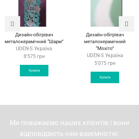
Дизайн-обігрівач
Дизайн-обігрівач
металокерамічний “Шарм”
металокерамічний
UDEN-S Україна
“Мохіто”
UDEN-S Україна
8'575
грн
5'075
грн
Купити
Купити
Ми поважаємо наших клієнтів і вони
відповідають нам взаємністю.