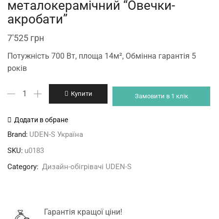
металокерамічний “Овечки-
акробати”
7'525
грн
Потужність 700 Вт, площа 14м², Обмінна гарантія 5
років
Дизайн-
Купити
Замовити в 1 клік
обігрівач
металокерамічний
Додати в обране
"Овечки-
Brand:
UDEN-S Україна
акробати"
SKU:
u0183
кількість
Category:
Дизайн-обігрівачі UDEN-S
Гарантія кращої ціни!