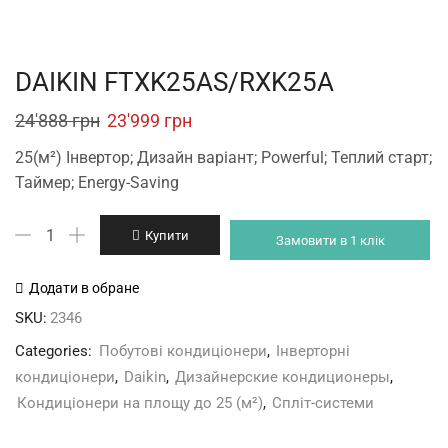
DAIKIN FTXK25AS/RXK25A
Original
Current
24'888
грн
23'999
грн
price
price
25(м²) Інвертор; Дизайн варіант; Powerful; Теплий старт;
was:
is:
Таймер; Energy-Saving
24'888 грн.
23'999 грн.
DAIKIN
Купити
Замовити в 1 клік
FTXK25AS/RXK25A
кількість
Додати в обране
SKU:
2346
Categories:
Побутові кондиціонери
,
Інверторні
кондиціонери
,
Daikin
,
Дизайнерские кондиционеры
,
Кондиціонери на площу до 25 (м²)
,
Спліт-системи