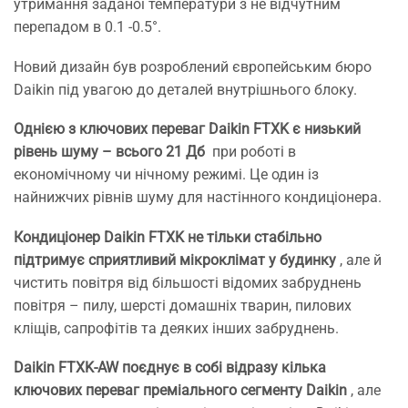
утримання заданої температури з не відчутним
перепадом в 0.1 -0.5°.
Новий дизайн був розроблений європейським бюро
Daikin під увагою до деталей внутрішнього блоку.
Однією з ключових переваг Daikin FTXK є низький
рівень шуму – всього 21 Дб
при роботі в
економічному чи нічному режимі. Це один із
найнижчих рівнів шуму для настінного кондиціонера.
Кондиціонер Daikin FTXK не тільки стабільно
підтримує сприятливий мікроклімат у будинку
, але й
чистить повітря від більшості відомих забруднень
повітря – пилу, шерсті домашніх тварин, пилових
кліщів, сапрофітів та деяких інших забруднень.
Daikin FTXK-AW поєднує в собі відразу кілька
ключових переваг преміального сегменту Daikin
, але