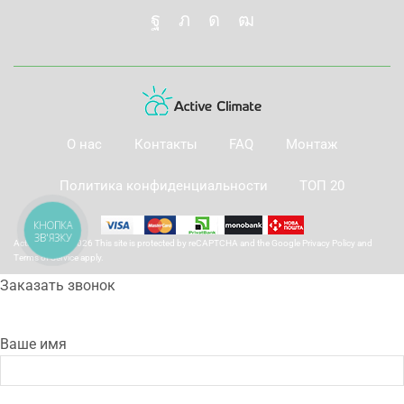
О нас
Контакты
FAQ
Монтаж
Политика конфиденциальности
ТОП 20
КНОПКА
ЗВ'ЯЗКУ
Active Climate 2026 This site is protected by reCAPTCHA and the Google
Privacy Policy
and
Terms of Service
apply.
Заказать звонок
Ваше имя