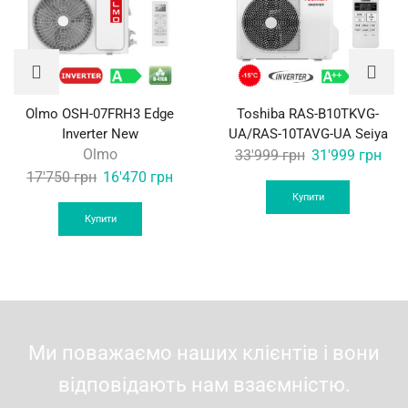
Olmo OSH-07FRH3 Edge
Toshiba RAS-B10TKVG-
Inverter New
UA/RAS-10TAVG-UA Seiya
Olmo
Original
Curr
33'999
грн
31'999
грн
Original
Current
price
pric
17'750
грн
16'470
грн
price
price
was:
is:
Купити
was:
is:
33'999 грн.
31'9
Купити
17'750 грн.
16'470 грн.
Ми поважаємо наших клієнтів і вони
відповідають нам взаємністю.