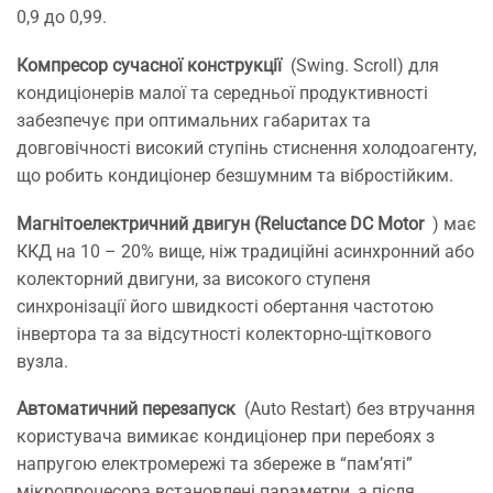
0,9 до 0,99.
Компресор сучасної конструкції
(Swing. Scroll) для
кондиціонерів малої та середньої продуктивності
забезпечує при оптимальних габаритах та
довговічності високий ступінь стиснення холодоагенту,
що робить кондиціонер безшумним та вібростійким.
Магнітоелектричний двигун (Reluctance DC Motor
) має
ККД на 10 – 20% вище, ніж традиційні асинхронний або
колекторний двигуни, за високого ступеня
синхронізації його швидкості обертання частотою
інвертора та за відсутності колекторно-щіткового
вузла.
Автоматичний перезапуск
(Auto Restart) без втручання
користувача вимикає кондиціонер при перебоях з
напругою електромережі та збереже в “пам’яті”
мікропроцесора встановлені параметри, а після