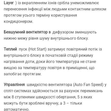
Layer
) із вкрапленням іонів срібла унеможливлює
перенесення інфекції між людьми контактним шляхом
протягом усього терміну користування
кондиціонером.
Безшумний вентилятор з
дифузором зменшують
нижню межу рівня шуму внутрішнього блоку.
Теплий
пуск (Hot Start) затримує повітряний потік із
внутрішнього блоку в початковій стадії режиму
нагрівання доти, доки його температура не стане
вищою за температуру повітря в приміщенні, що
запобігає протягам.
Управління
швидкістю вентилятора (Auto Fan Speed) у
спліт-системах здійснюється за рахунок перемикань
між 8 ступенями швидкості обертання, 5 з яких
можуть бути зроблені вручну, а 3 – тільки
автоматично.