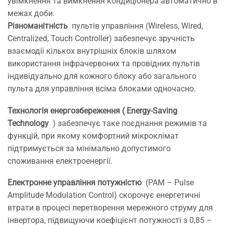
увімкнення та вимкнення кондиціонера автоматично в
межах доби.
Різноманітність
пультів управління (Wireless, Wired,
Centralized, Touch Controller) забезпечує зручність
взаємодії кількох внутрішніх блоків шляхом
використання інфрачервоних та провідних пультів
індивідуально для кожного блоку або загального
пульта для управління всіма блоками одночасно.
Технологія енергозбереження ( Energy-Saving
Technology
) забезпечує таке поєднання режимів та
функцій, при якому комфортний мікроклімат
підтримується за мінімально допустимого
споживання електроенергії.
Електронне управління потужністю
(PAM – Pulse
Amplitude Modulation Сontrol) скорочує енергетичні
втрати в процесі перетворення мережного струму для
інвертора, підвищуючи коефіцієнт потужності з 0,85 –