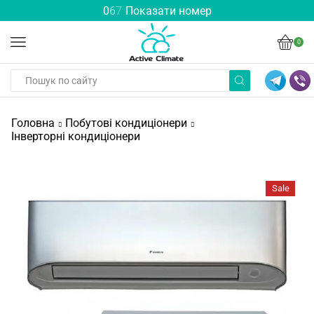
0
6
7
Показати номер
0
Головна
Побутові кондиціонери
Інверторні кондиціонери
Sale