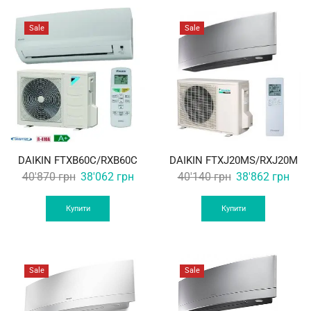
Sale
Sale
DAIKIN FTXB60C/RXB60C
DAIKIN FTXJ20MS/RXJ20M
Original
Current
Original
Curr
40'870
грн
38'062
грн
40'140
грн
38'862
грн
price
price
price
pric
was:
is:
was:
is:
Купити
Купити
40'870 грн.
38'062 грн.
40'140 грн.
38'8
Sale
Sale