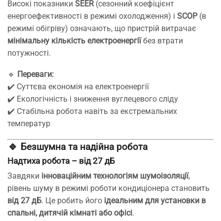
Високі показники
SEER
(сезонний коефіцієнт
енергоефективності в режимі охолодження) і
SCOP
(в
режимі обігріву) означають, що пристрій витрачає
мінімальну кількість електроенергії
без втрати
потужності.
🔹
Переваги:
✔️ Суттєва економія на електроенергії
✔️ Екологічність і зниження вуглецевого сліду
✔️ Стабільна робота навіть за екстремальних
температур
🔹
Безшумна та надійна робота
Надтиха робота – від 27 дБ
Завдяки
інноваційним технологіям шумоізоляції
,
рівень шуму в режимі роботи кондиціонера становить
від 27 дБ
. Це робить його
ідеальним для установки в
спальні, дитячій кімнаті або офісі
.