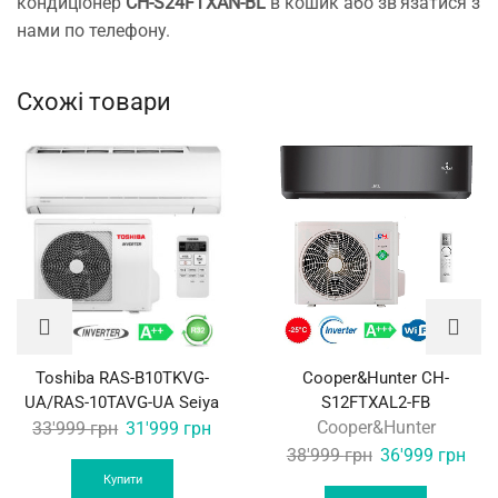
кондиціонер
CH-S24FTXAN-BL
в кошик або зв’язатися з
нами по телефону.
Схожі товари
Toshiba RAS-B10TKVG-
Cooper&Hunter CH-
UA/RAS-10TAVG-UA Seiya
S12FTXAL2-FB
Original
Current
Cooper&Hunter
33'999
грн
31'999
грн
price
price
Original
Curr
38'999
грн
36'999
грн
was:
is:
price
pric
Купити