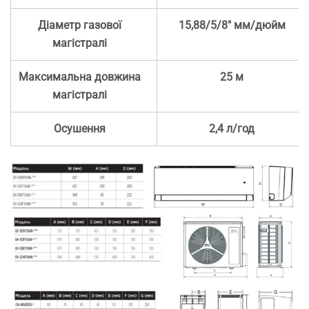
Діаметр газової
15,88/5/8″ мм/дюйм
магістралі
Максимальна довжина
25 м
магістралі
Осушення
2,4 л/год