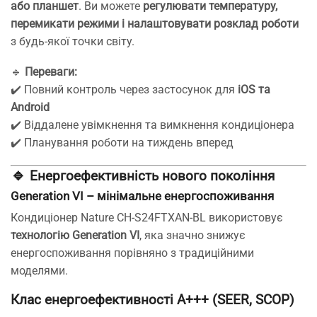
або планшет
. Ви можете
регулювати температуру,
перемикати режими і налаштовувати розклад роботи
з будь-якої точки світу.
🔹
Переваги:
✔️ Повний контроль через застосунок для
iOS та
Android
✔️ Віддалене увімкнення та вимкнення кондиціонера
✔️ Планування роботи на тиждень вперед
🔹
Енергоефективність нового покоління
Generation VI – мінімальне енергоспоживання
Кондиціонер Nature CH-S24FTXAN-BL використовує
технологію Generation VI
, яка значно знижує
енергоспоживання порівняно з традиційними
моделями.
Клас енергоефективності A+++ (SEER, SCOP)