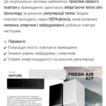
Ця опціональна система забезпечує
приплив свіжого
повітря
в приміщення, одночасно
зберігаючи тепло або
прохолоду
за рахунок
рекуперації тепла
. Вхідне
повітря проходить через
HEPA-фільтр
, який вловлює
пилинки, алергени і забруднювачі
, роблячи повітря
чистішим.
🔹
Переваги:
✔️ Покращує якість повітря в приміщенні
✔️ Знижує рівень забруднень і алергенів
✔️ Сприяє енергоощадності за рахунок рекуперації