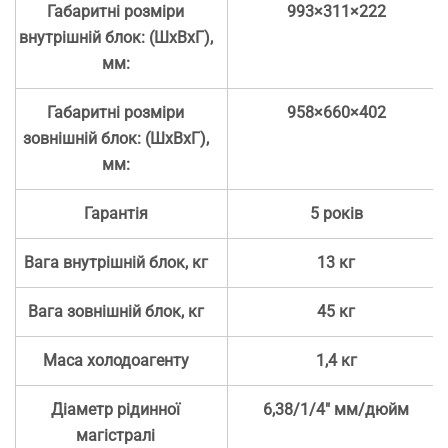
Габаритні розміри
993×311×222
внутрішній блок: (ШхВхГ),
мм:
Габаритні розміри
958×660×402
зовнішній блок: (ШхВхГ),
мм:
Гарантія
5 років
Вага внутрішній блок, кг
13 кг
Вага зовнішній блок, кг
45 кг
Маса холодоагенту
1,4 кг
Діаметр рідинної
6,38/1/4″ мм/дюйм
магістралі