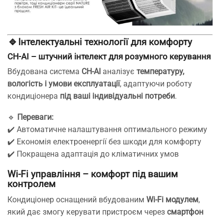
🔹
Інтелектуальні технології для комфорту
CH-AI – штучний інтелект для розумного керування
Вбудована система
CH-AI
аналізує
температуру,
вологість і умови експлуатації
, адаптуючи роботу
кондиціонера
під ваші індивідуальні потреби
.
🔹
Переваги:
✔️ Автоматичне налаштування оптимального режиму
✔️ Економія електроенергії без шкоди для комфорту
✔️ Покращена адаптація до кліматичних умов
Wi-Fi управління – комфорт під вашим
контролем
Кондиціонер оснащений вбудованим
Wi-Fi модулем
,
який дає змогу керувати пристроєм через
смартфон