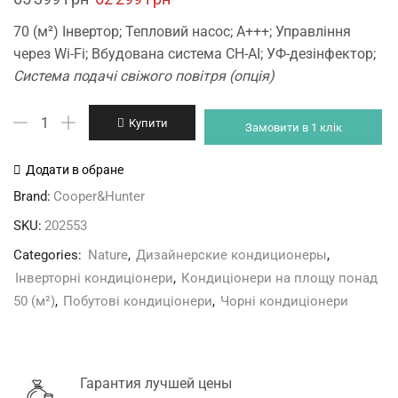
price
price
70 (м²) Інвертор; Тепловий насос; А+++; Управління
was:
is:
через Wi-Fi; Вбудована система CH-AI; УФ-дезінфектор;
65'399 грн.
62'299 грн.
Система подачі свіжого повітря (опція)
Cooper&Hunter
Купити
Замовити в 1 клік
CH-
S24FTXAN-
Додати в обране
BL
Brand:
Cooper&Hunter
кількість
SKU:
202553
Categories:
Nature
,
Дизайнерские кондиционеры
,
Інверторні кондиціонери
,
Кондиціонери на площу понад
50 (м²)
,
Побутові кондиціонери
,
Чорні кондиціонери
Гарантия лучшей цены