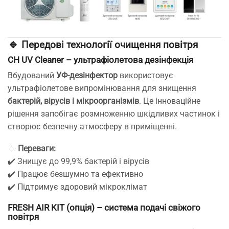
🔹
Передові технології очищення повітря
CH UV Cleaner – ультрафіолетова дезінфекція
Вбудований
УФ-дезінфектор
використовує
ультрафіолетове випромінювання для знищення
бактерій, вірусів і мікроорганізмів
. Це інноваційне
рішення запобігає розмноженню шкідливих частинок і
створює безпечну атмосферу в приміщенні.
🔹
Переваги:
✔️ Знищує до 99,9% бактерій і вірусів
✔️ Працює безшумно та ефективно
✔️ Підтримує здоровий мікроклімат
FRESH AIR KIT (опція) – система подачі свіжого
повітря