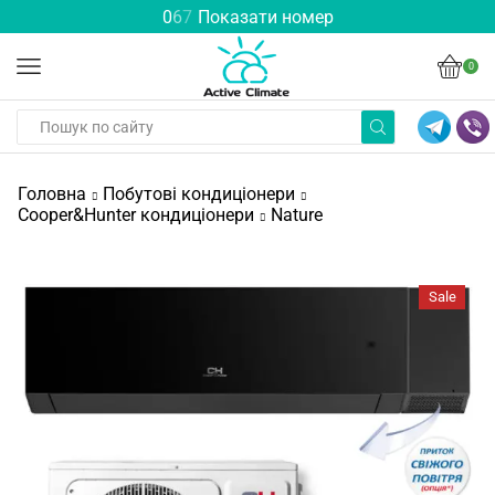
0
6
7
Показати номер
0
Головна
Побутові кондиціонери
Cooper&Hunter кондиціонери
Nature
Sale