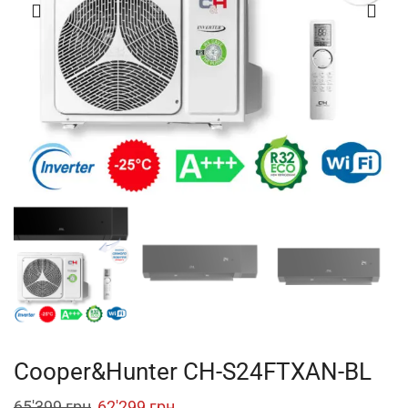
Cooper&Hunter CH-S24FTXAN-BL
Original
Current
65'399
грн
62'299
грн