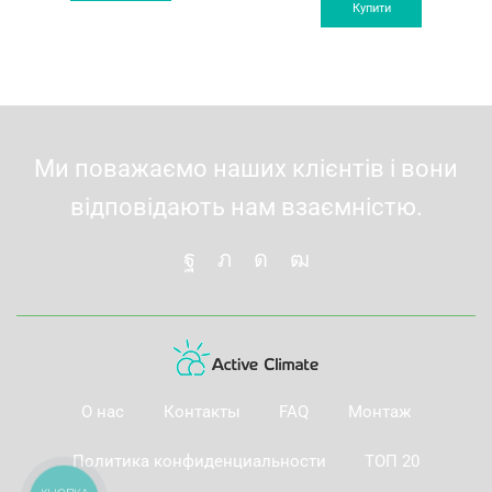
33'999 грн.
31'999 грн.
was:
is:
Купити
38'999 грн.
36'9
Ми поважаємо наших клієнтів і вони
відповідають нам взаємністю.
О нас
Контакты
FAQ
Монтаж
Политика конфиденциальности
ТОП 20