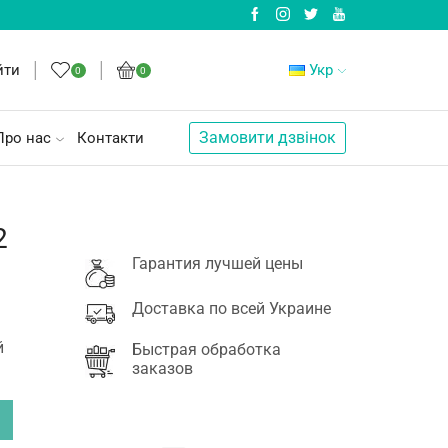
йти
Укр
0
0
Замовити дзвінок
Про нас
Контакти
2
Гарантия лучшей цены
Доставка по всей Украине
й
Быстрая обработка
заказов