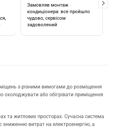
Замовляв монтаж
Добрий ден
кондиціонера: все пройшло
адміністра
чудово, сервісом
допомогла
е
задоволений
кондиціоне
.
швидко та
встановил
роботою. 
е
иміщень з різними вимогами до розміщення
но охолоджувати або обігрівати приміщення
,
ах та житлових просторах. Сучасна система
є зниженню витрат на електроенергію, а