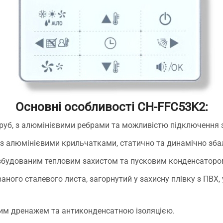
Основні особливості CH-FFC53K2:
руб, з алюмінієвими ребрами та можливістю підключення з
 з алюмінієвими крильчатками, статично та динамічно зба
 вбудованим тепловим захистом та пусковим конденсаторо
ого сталевого листа, загорнутий у захисну плівку з ПВХ, у
им дренажем та антиконденсатною ізоляцією.