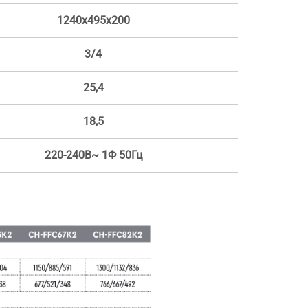
1240x495x200
3/4
25,4
18,5
220-240В~ 1Ф 50Гц