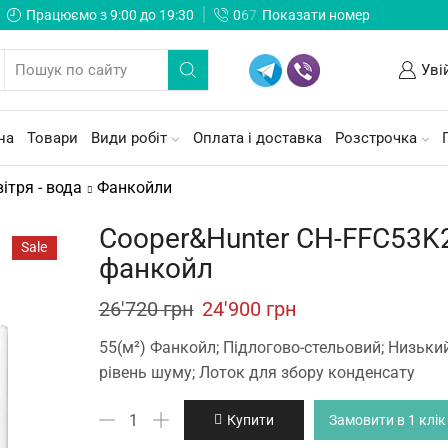
Працюємо з 9:00 до 19:30
0
6
7
Показати номер
Уві
на
Товари
Види робіт
Оплата і доставка
Розстрочка
ітря - вода
Фанкойли
Cooper&Hunter CH-FFC53K
Sale
фанкойл
Original
Current
26'720
грн
24'900
грн
price
price
55(м²) Фанкойл; Підлогово-стельовий; Низьки
was:
is:
рівень шуму; Лоток для збору конденсату
26'720 грн.
24'900 грн.
Cooper&Hunter
Купити
Замовити в 1 клік
CH-