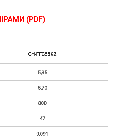
ІРАМИ (PDF)
CH-FFC53K2
5,35
5,70
800
47
0,091