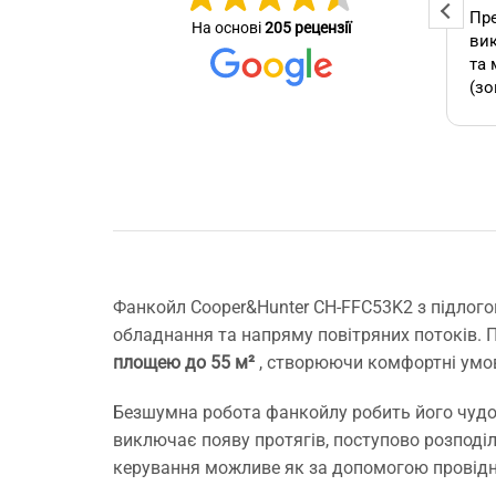
Професійна та оперативна
Пре
На основі
205 рецензії
стер
команда! Вчасно виконали
вик
се зробив
замовлення, бережно
та 
ставились до техніки, дали
(зо
омендую.
відповіді на всі потрібні
бло
питання!
які
А т
зам
кон
як 
виб
без
Фанкойл Cooper&Hunter CH-FFC53K2 з підлого
мо
обладнання та напряму повітряних потоків. 
Буд
площею до 55 м²
, створюючи комфортні умо
ще 
Безшумна робота фанкойлу робить його чудов
виключає появу протягів, поступово розподі
керування можливе як за допомогою провідно