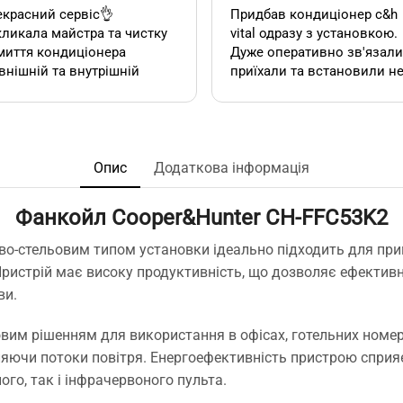
красний сервіс👌
Придбав кондиціонер c&h
ликала майстра та чистку
vital одразу з установкою.
миття кондиціонера
Дуже оперативно зв'язалися,
внішній та внутрішній
приїхали та встановили н
к). Все чудово, а головне
дивлячись на літній сезон
сно.
По товару нарікань немає.
Ціна така ж як і в інших
акож декілька років тому
магазинах. Сподобалась
овляла у цієї фірми 2
пропозиція, акційної
Опис
Додаткова інформація
диціонера. Задоволена,
установки за умови
сервісом у допомозі із
придбання кондиціонеру
Фанкойл
Cooper&Hunter CH-FFC53K2
ором їх, так і
саме в цьому магазині. Ал
посереднім їх
ж по факту стандартна
во-стельовим типом установки ідеально підходить для пр
нтуванням.
установка в стандартній
Пристрій має високу продуктивність, що дозволяє ефектив
у неодмінно звертатись
панельній 12 поверхів ці
ви.
та рекомендувати!
вийшла знову ж така сама
що і пропонують в інших
им рішенням для використання в офісах, готельних номер
магазинах. Тому перевага
тільки оперативність, і
ляючи потоки повітря. Енергоефективність пристрою сприя
можливість розрахунку на
го, так і інфрачервоного пульта.
місті за фактично товар і