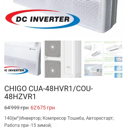
CHIGO CUA-48HVR1/COU-
48HZVR1
Original
Current
64'999
грн
62'675
грн
price
price
140(м²)Инвертор; Компресор Тошиба, Авторестарт;
was:
is:
Работа при -15 зимой;