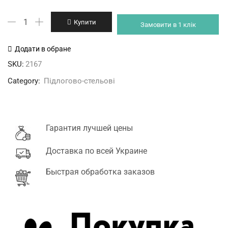
64'999 грн.
62'675 грн.
CHIGO
Купити
Замовити в 1 клік
CUA-
48HVR1/COU-
Додати в обране
48HZVR1
SKU:
2167
кількість
Category:
Підлогово-стельові
Гарантия лучшей цены
Доставка по всей Украине
Быстрая обработка заказов