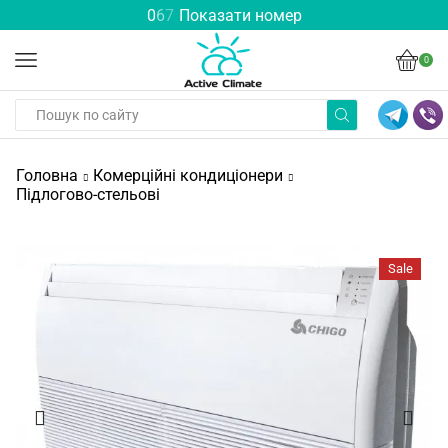
0
6
7
Показати номер
0
Головна
Комерційні кондиціонери
Підлогово-стельові
Sale