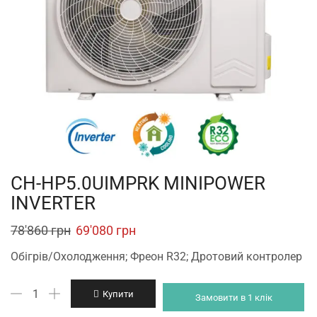
CH-HP5.0UIMPRK MINIPOWER
INVERTER
Original
Current
78'860
грн
69'080
грн
price
price
Обігрів/Охолодження; Фреон R32; Дротовий контролер
was:
is:
CH-
78'860 грн.
69'080 грн.
Купити
Замовити в 1 клік
HP5.0UIMPRK