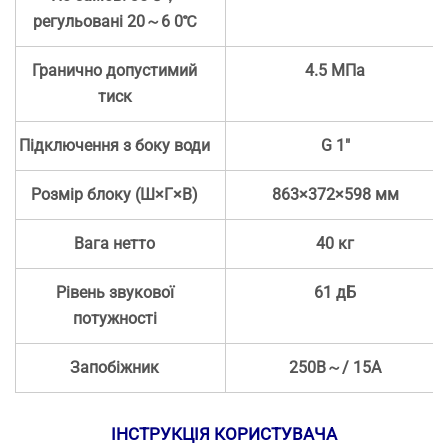
регульовані 20～6 0℃
Гранично допустимий
4.5 МПа
тиск
Підключення з боку води
G 1"
Розмір блоку (Ш×Г×В)
863×372×598 мм
Вага нетто
40 кг
Рівень звукової
61 дБ
потужності
Запобіжник
250В～/ 15A
ІНСТРУКЦІЯ КОРИСТУВАЧА