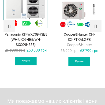
Panasonic KIT-WXC09H3E5
Cooper&Hunter CH-
(WH-UX09HE5/WH-
S24FTXAL2-FB
SXC09H3E5)
Cooper&Hunter
Original
Current
264'900
грн
253'000
грн
Original
Curr
66'999
грн
63'799
грн
price
price
price
pric
was:
is:
Купити
was:
is:
Купити
264'900 грн.
253'000 грн.
66'999 грн.
63'7
Ми поважаємо наших клієнтів і вони