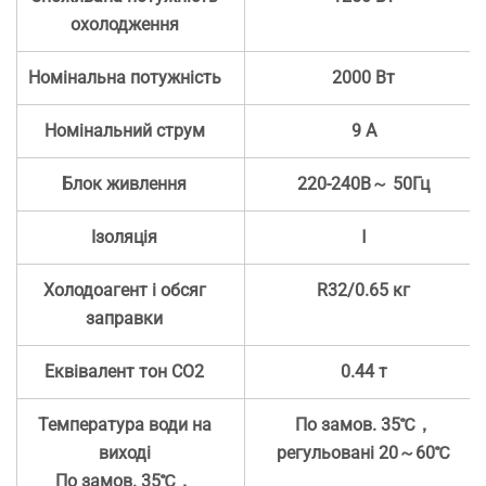
охолодження
Номінальна потужність
2000 Вт
Номінальний струм
9 А
Блок живлення
220-240В～ 50Гц
Ізоляція
Ⅰ
Холодоагент і обсяг
R32/0.65 кг
заправки
Еквівалент тон СО2
0.44 т
Температура води на
По замов. 35℃，
виході
регульовані 20～60℃
По замов. 35℃，