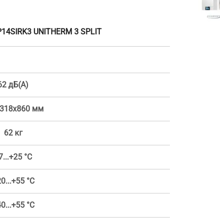
P14SIRK3 UNITHERM 3 SPLIT
62 дБ(А)
318x860 мм
62 кг
7...+25 °С
0...+55 °С
0...+55 °С