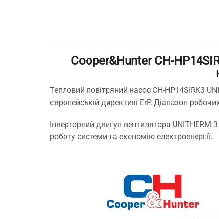
питання!
які
А т
зам
кон
як 
Cooper&Hunter CH-HP14SIR
виб
без
мо
Тепловий повітряний насос CH-HP14SIRK3 UN
Буд
європейській директиві ErP. Діапазон робоч
ще 
Інверторний двигун вентилятора UNITHERM 3 
роботу системи та економію електроенергії.