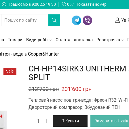
Працюємо з 9:00 до 19:30
0
6
7
Показати номер
Уві
на
Товари
Види робіт
Оплата і доставка
Розстрочка
ітря - вода
Cooper&Hunter
CH-HP14SIRK3 UNITHERM 
Sale
SPLIT
Original
Current
212'700
грн
201'600
грн
price
price
Тепловий насос повітря-вода; Фреон R32; Wi-Fi
was:
is:
Двороторний компресор; Вбудований ТЕН
212'700 грн.
201'600 грн.
CH-
Купити
Замовити в 1 клік
HP14SIRK3