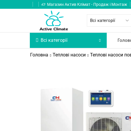
Магазин Актив Клімат - Продаж і Монтаж
Всі категорії
Голов
Головна
Теплові насоси
Теплові насоси пов