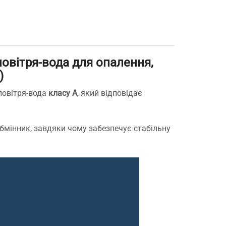
встановил
роботою. 
овітря-вода для опалення,
е
)
повітря-вода
класу A
, який відповідає
,
бмінник, завдяки чому забезпечує стабільну