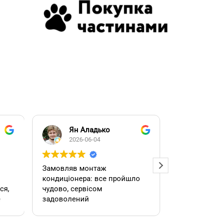
Ян Аладько
Над
2026-06-04
2026
Замовляв монтаж
Добрий ден
кондиціонера: все пройшло
адміністра
чудово, сервісом
допомогла
е
задоволений
кондиціоне
.
швидко та