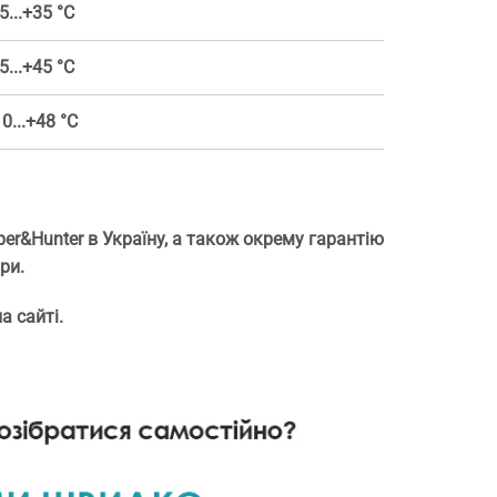
5...+35 °С
5...+45 °С
0...+48 °С
er&Hunter в Україну, а також окрему гарантію
ри.
а сайті.