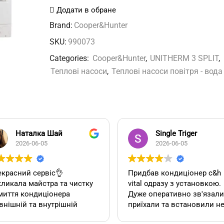
UNITHERM
Додати в обране
3
Brand:
Cooper&Hunter
SPLIT
SKU:
990073
кількість
Categories:
Cooper&Hunter
,
UNITHERM 3 SPLIT
,
Теплові насоси
,
Теплові насоси повітря - вода
Наталка Шай
Single Triger
2026-06-05
2026-06-05
красний сервіс👌
Придбав кондиціонер c&h
ликала майстра та чистку
vital одразу з установкою.
миття кондиціонера
Дуже оперативно зв'язалися,
внішній та внутрішній
приїхали та встановили н
к). Все чудово, а головне
дивлячись на літній сезон