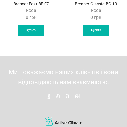
Brenner Fest BF-07
Вrenner Classic BС-10
Roda
Roda
0
грн
0
грн
Купити
Купити
Ми поважаємо наших клієнтів і вони
відповідають нам взаємністю.