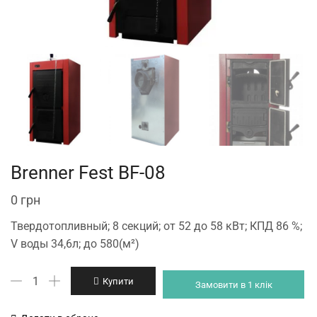
Brenner Fest BF-08
0
грн
Твердотопливный; 8 секций; от 52 до 58 кВт; КПД 86 %;
V воды 34,6л; до 580(м²)
Brenner
Купити
Замовити в 1 клік
Fest
BF-