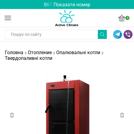
0
6
7
Показати номер
0
Головна
Отопление
Опалювальні котли
Твердопаливні котли