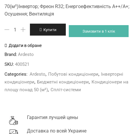
price
price
70(м²)Інвертор; Фреон R32; Енергоефективність A++/A+;
was:
is:
Осушення; Вентиляція
42'500 грн.
39'900 грн.
Ardesto
Купити
Замовити в 1 клік
ACM-
24INV-
Додати в обране
R32-
Brand:
Ardesto
AG-
SKU:
400521
S
кількість
Categories:
Ardesto
,
Побутові кондиціонери
,
Інверторні
кондиціонери
,
Бюджетні кондиціонери
,
Кондиціонери на
площу понад 50 (м²)
,
Спліт-системи
Гарантия лучшей цены
Доставка по всей Украине