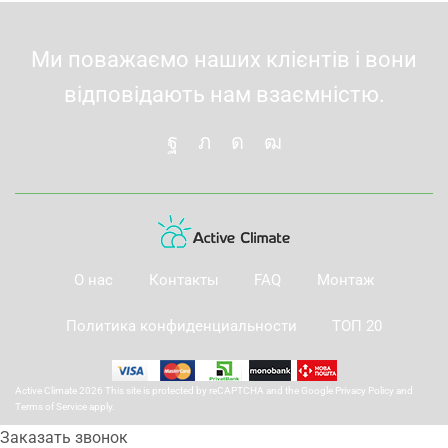
Ми поважаємо наших клієнтів і вони
відповідають нам взаємністю.
О нас
Контакты
FAQ
Монтаж
Политика конфиденциальности
ТОП 20
Active Climate 2026 This site is protected by reCAPTCHA and the Google
Privacy Policy
and
Terms of Service
apply.
Заказать звонок