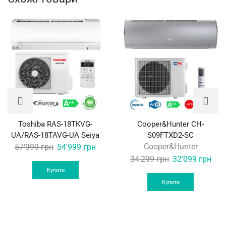
Toshiba RAS-18TKVG-
Cooper&Hunter CH-
UA/RAS-18TAVG-UA Seiya
S09FTXD2-SC
Original
Current
Cooper&Hunter
57'999
грн
54'999
грн
price
price
Original
Curr
34'299
грн
32'099
грн
was:
is:
price
pric
Купити
57'999 грн.
54'999 грн.
was:
is:
Купити
34'299 грн.
32'0