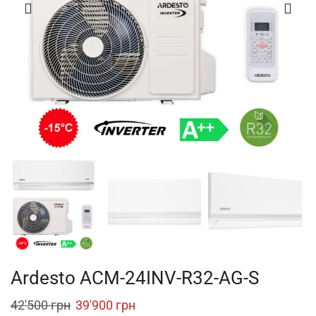
Ardesto ACM-24INV-R32-AG-S
Original
Current
42'500
грн
39'900
грн