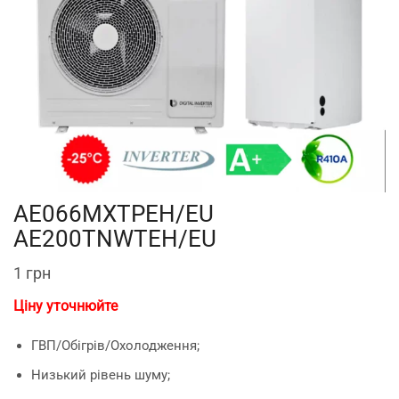
AE066MXTPEH/EU
AE200TNWTEH/EU
1
грн
Ціну уточнюйте
ГВП/Обігрів/Охолодження;
Низький рівень шуму;