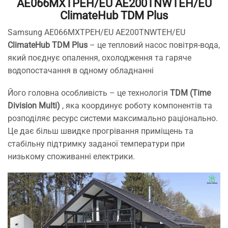
AE066MXTPEH/EU AE200TNWTEH/EU
ClimateHub
TDM Plus
Samsung AE066MXTPEH/EU AE200TNWTEH/EU
ClimateHub
TDM Plus
– це тепловий насос повітря-вода,
який поєднує опалення, охолодження та гаряче
водопостачання в одному обладнанні
Його головна особливість – це технологія
TDM (Time
Division Multi)
, яка координує роботу компонентів та
розподіляє ресурс системи максимально раціонально.
Це дає більш швидке прогрівання приміщень та
стабільну підтримку заданої температури при
низькому споживанні електрики.