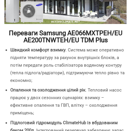
Переваги Samsung AE066MXTPEH/EU
AE200TNWTEH/EU TDM Plus
Швидкий комфорт взимку
. Система може оперативно
підняти температуру за рахунок внутрішніх блоків, а
потім передати роль стабілізатора водяному контуру
(тепла підлога/радіатори), підтримуючи тепло рівно та
економно;
Опалення та охолодження цілий рік
. Тепловий насос
працює у двох сезонних сценаріях: взимку –
ефективне опалення та ГВП, влітку – охолодження
приміщень;
Підлоговий гідромодуль ClimateHub із вбудованим
баком 200л.
Інтегрований резервуар забезпечує запас