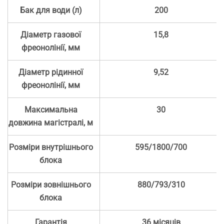
Бак для води (л)
200
Діаметр газової
15,8
фреонолінії, мм
Діаметр рідинної
9,52
фреонолінії, мм
Максимальна
30
довжина магістралі, м
Розміри внутрішнього
595/1800/700
блока
Розміри зовнішнього
880/793/310
блока
Гарантія
36 місяців