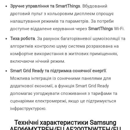
Зручне управління та SmartThings
. Вбудований
дротовий пульт з кольоровим дисплеєм спрощує
налаштування режимів та параметрів. За потреби
доступне віддалене керування через
SmartThings
Wi-Fi.
Тиха робота
. За рахунок багаторівневої шумоізоляції та
алгоритмів контролю шуму система розрахована на
комфортне використання в житлових приміщеннях,
включаючи нічний режим.
Smart Grid Ready та підтримка сонячної енергії
.
Можлива інтеграція із сонячними панелями для
додаткової економії, а функція Smart Grid Ready
допомагає узгоджувати споживання з тарифами та
сценаріями електромережі, якщо це підтримується
інфраструктурою.
Технічні характеристики Samsung
AE066MXTPEH/EU AE200TNWTEH/EU