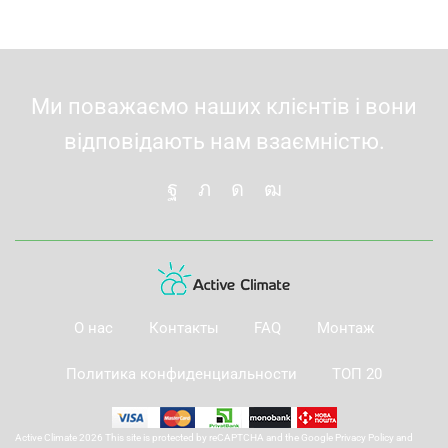
Ми поважаємо наших клієнтів і вони
відповідають нам взаємністю.
О нас
Контакты
FAQ
Монтаж
Политика конфиденциальности
ТОП 20
Active Climate 2026 This site is protected by reCAPTCHA and the Google
Privacy Policy
and