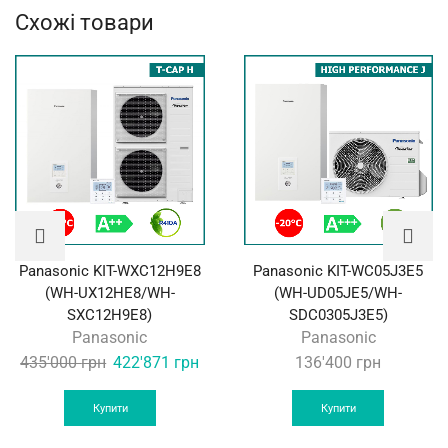
Схожі товари
Panasonic KIT-WXC12H9E8
Panasonic KIT-WC05J3E5
(WH-UX12HE8/WH-
(WH-UD05JE5/WH-
SXC12H9E8)
SDC0305J3E5)
Panasonic
Panasonic
Original
Current
435'000
грн
422'871
грн
136'400
грн
price
price
was:
is:
Купити
Купити
435'000 грн.
422'871 грн.