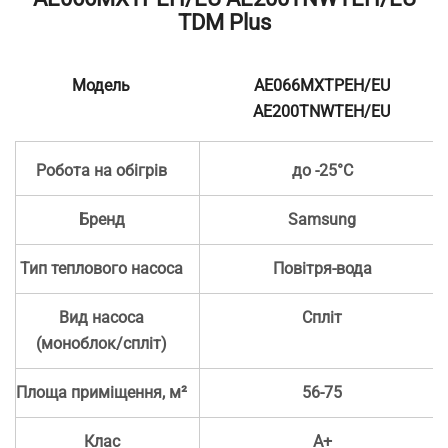
TDM Plus
Модель
AE066MXTPEH/EU
AE200TNWTEH/EU
Робота на обігрів
до -25°C
Бренд
Samsung
Тип теплового насоса
Повітря-вода
Вид насоса
Спліт
(моноблок/спліт)
Площа приміщення, м²
56-75
Клас
A+